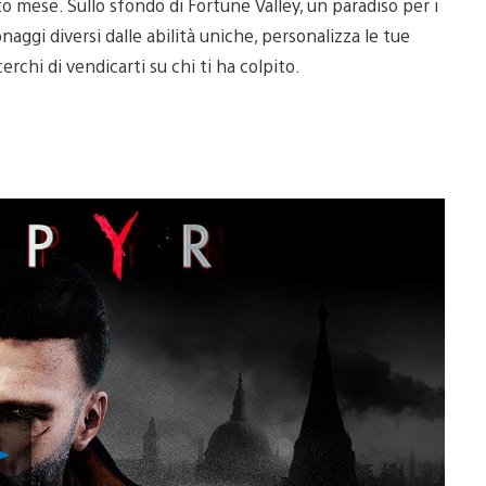
to mese. Sullo sfondo di Fortune Valley, un paradiso per i
naggi diversi dalle abilità uniche, personalizza le tue
rchi di vendicarti su chi ti ha colpito.
Riproduci
video