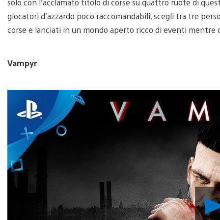
solo con l’acclamato titolo di corse su quattro ruote di ques
giocatori d’azzardo poco raccomandabili, scegli tra tre perso
corse e lanciati in un mondo aperto ricco di eventi mentre ce
Vampyr