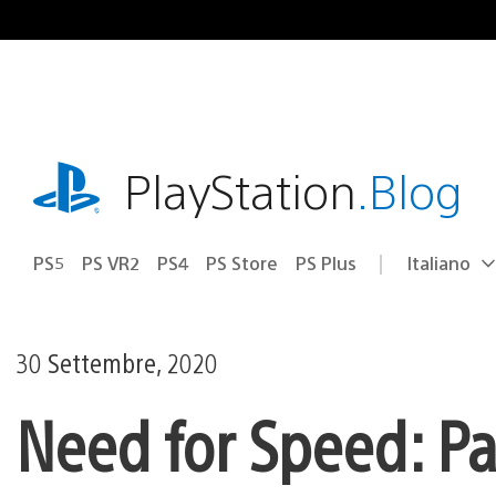
Salta
al
contenuto
playstation.com
PlayStation
.Blog
PS5
PS VR2
PS4
PS Store
PS Plus
Italiano
Seleziona
Regione
una
attuale:
Regione
30 Settembre, 2020
Need for Speed: Pa