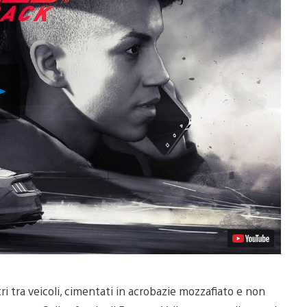
Riproduci
video
tri tra veicoli, cimentati in acrobazie mozzafiato e non