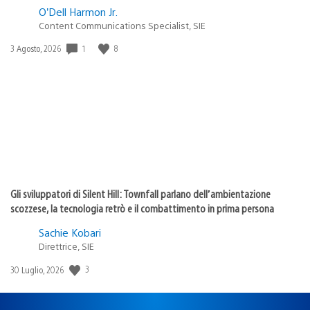
O’Dell Harmon Jr.
Content Communications Specialist, SIE
Data
1
8
3 Agosto, 2026
di
pubblicazione:
Gli sviluppatori di Silent Hill: Townfall parlano dell’ambientazione
scozzese, la tecnologia retrò e il combattimento in prima persona
Sachie Kobari
Direttrice, SIE
Data
3
30 Luglio, 2026
di
pubblicazione: