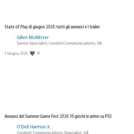
State of Play di giugno 2026: tutti gli annunci e i trailer
Gillen McAllister
Senior Specialist, Content Communications, SIE
Data
16
3 Giugno, 2026
di
pubblicazione:
Annunci del Summer Game Fest 2026: 16 giochi in arrivo su PS5
O’Dell Harmon Jr.
Content Communications Specialist, SIE