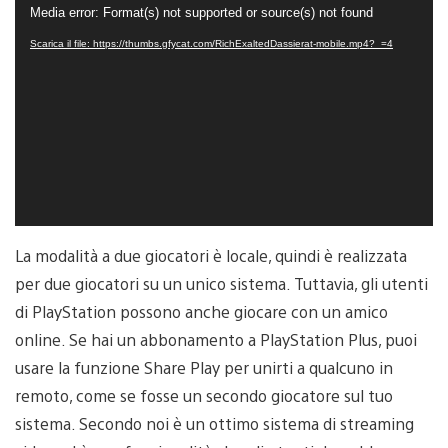
Video
Media error: Format(s) not supported or source(s) not found
Player
Scarica il file: https://thumbs.gfycat.com/RichExaltedDassierat-mobile.mp4?_=4
La modalità a due giocatori è locale, quindi è realizzata
per due giocatori su un unico sistema. Tuttavia, gli utenti
di PlayStation possono anche giocare con un amico
online. Se hai un abbonamento a PlayStation Plus, puoi
usare la funzione Share Play per unirti a qualcuno in
remoto, come se fosse un secondo giocatore sul tuo
sistema. Secondo noi è un ottimo sistema di streaming