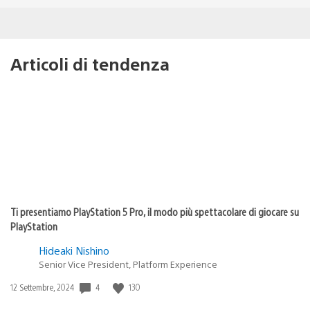
Articoli di tendenza
Ti presentiamo PlayStation 5 Pro, il modo più spettacolare di giocare su
PlayStation
Hideaki Nishino
Senior Vice President, Platform Experience
Data
4
130
12 Settembre, 2024
di