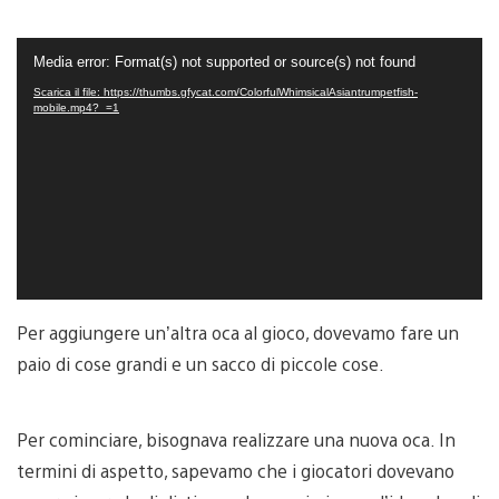
Video
Media error: Format(s) not supported or source(s) not found
Player
Scarica il file: https://thumbs.gfycat.com/ColorfulWhimsicalAsiantrumpetfish-
mobile.mp4?_=1
Per aggiungere un’altra oca al gioco, dovevamo fare un
paio di cose grandi e un sacco di piccole cose.
Per cominciare, bisognava realizzare una nuova oca. In
termini di aspetto, sapevamo che i giocatori dovevano