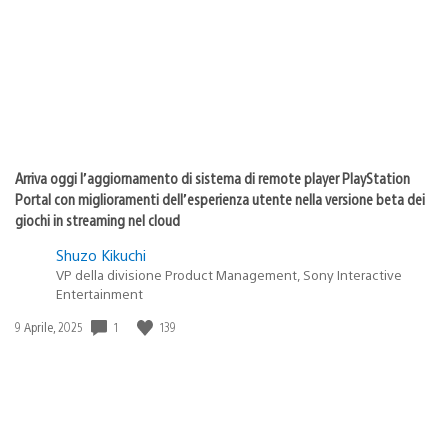
pubblicazione:
Arriva oggi l’aggiornamento di sistema di remote player PlayStation
Portal con miglioramenti dell’esperienza utente nella versione beta dei
giochi in streaming nel cloud
Shuzo Kikuchi
VP della divisione Product Management, Sony Interactive
Entertainment
Data
1
139
9 Aprile, 2025
di
pubblicazione: