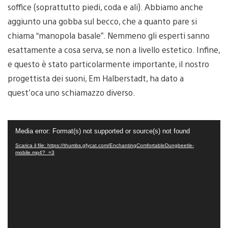
soffice (soprattutto piedi, coda e ali). Abbiamo anche
aggiunto una gobba sul becco, che a quanto pare si
chiama “manopola basale”. Nemmeno gli esperti sanno
esattamente a cosa serva, se non a livello estetico. Infine,
e questo è stato particolarmente importante, il nostro
progettista dei suoni, Em Halberstadt, ha dato a
quest’oca uno schiamazzo diverso.
Video
Media error: Format(s) not supported or source(s) not found
Player
Scarica il file: https://thumbs.gfycat.com/EnchantingComfortableDungbeetle-
mobile.mp4?_=3