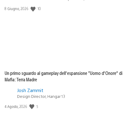
Data
10
8 Giugno, 2026
di
pubblicazione:
Un primo sguardo al gameplay dell’espansione “Uomo d’Onore” di
Mafia: Terra Madre
Josh Zammit
Design Director, Hangar 13
Data
5
4 Agosto, 2026
di
pubblicazione: