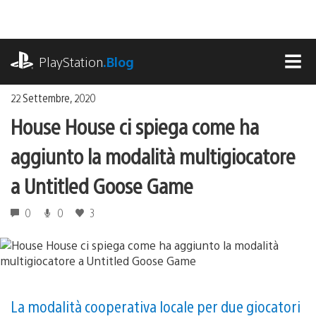
Salta
al
contenuto
playstation.com
PlayStation
.Blog
MEN
22 Settembre, 2020
House House ci spiega come ha
aggiunto la modalità multigiocatore
a Untitled Goose Game
0
0
3
La modalità cooperativa locale per due giocatori