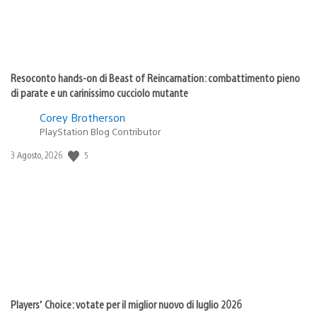
Resoconto hands-on di Beast of Reincarnation: combattimento pieno
di parate e un carinissimo cucciolo mutante
Corey Brotherson
PlayStation Blog Contributor
Data
5
3 Agosto, 2026
di
pubblicazione:
Players’ Choice: votate per il miglior nuovo di luglio 2026