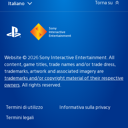
Torna su
Italiano
Seleziona
Regione
una
attuale:
Regione
Sony
Interactive
Entertainment
Website © 2026 Sony Interactive Entertainment. All
content, game titles, trade names and/or trade dress,
trademarks, artwork and associated imagery are
trademarks and/or copyright material of their respective
owners
. All rights reserved.
Termini di utilizzo
Informativa sulla privacy
Termini legali