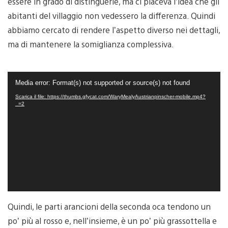
essere in grado di distinguerle, ma ci piaceva l’idea che gli
abitanti del villaggio non vedessero la differenza. Quindi
abbiamo cercato di rendere l’aspetto diverso nei dettagli,
ma di mantenere la somiglianza complessiva.
Video
Media error: Format(s) not supported or source(s) not found
Player
Scarica il file: https://thumbs.gfycat.com/WaryMealyAustrianpinscher-mobile.mp4?
_=2
Quindi, le parti arancioni della seconda oca tendono un
po’ più al rosso e, nell’insieme, è un po’ più grassottella e