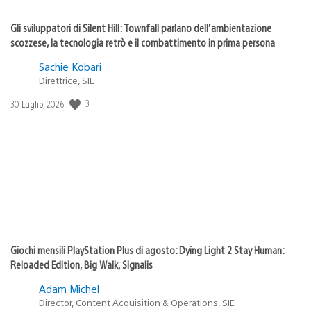
Gli sviluppatori di Silent Hill: Townfall parlano dell’ambientazione
scozzese, la tecnologia retrò e il combattimento in prima persona
Sachie Kobari
Direttrice, SIE
Data
3
30 Luglio, 2026
di
pubblicazione:
Giochi mensili PlayStation Plus di agosto: Dying Light 2 Stay Human:
Reloaded Edition, Big Walk, Signalis
Adam Michel
Director, Content Acquisition & Operations, SIE