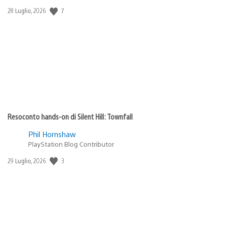
Data
7
28 Luglio, 2026
di
pubblicazione:
Resoconto hands-on di Silent Hill: Townfall
Phil Hornshaw
PlayStation Blog Contributor
Data
3
29 Luglio, 2026
di
pubblicazione: