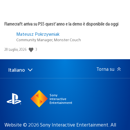
Flamecraft arriva su PS5 quest’anno e la demo è disponibile da oggi
Mateusz Pokrzywniak
Community Manager, Monster Couch
Data
3
28 Luglio, 2026
di
pubblicazione:
Torna su
Italiano
Seleziona
Regione
una
attuale:
Regione
Sony
Interactive
Entertainment
Website © 2026 Sony Interactive Entertainment. All