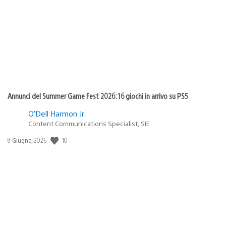
pubblicazione:
Annunci del Summer Game Fest 2026: 16 giochi in arrivo su PS5
O’Dell Harmon Jr.
Content Communications Specialist, SIE
Data
10
8 Giugno, 2026
di
pubblicazione: