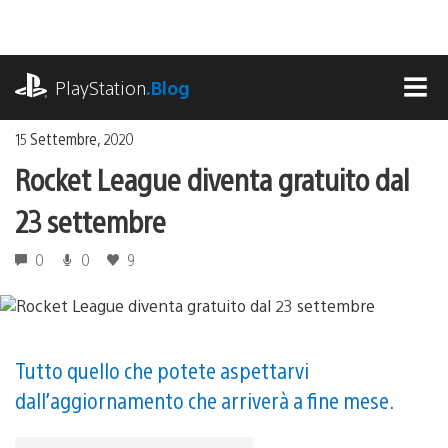
Salta
al
contenuto
playstation.com
PlayStation
.Blog
MEN
15 Settembre, 2020
Rocket League diventa gratuito dal
23 settembre
0
0
9
Tutto quello che potete aspettarvi
dall’aggiornamento che arriverà a fine mese.