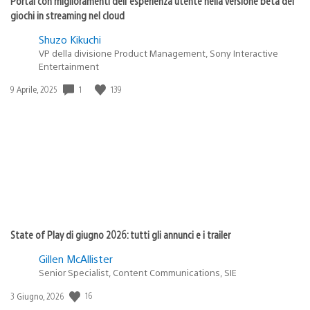
Portal con miglioramenti dell’esperienza utente nella versione beta dei
giochi in streaming nel cloud
Shuzo Kikuchi
VP della divisione Product Management, Sony Interactive
Entertainment
Data
1
139
9 Aprile, 2025
di
pubblicazione:
State of Play di giugno 2026: tutti gli annunci e i trailer
Gillen McAllister
Senior Specialist, Content Communications, SIE
Data
16
3 Giugno, 2026
di