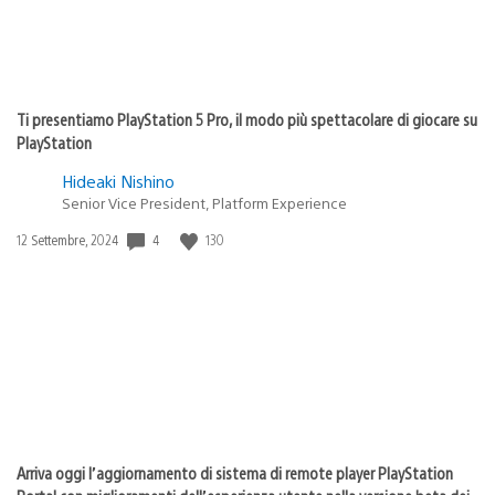
Ti presentiamo PlayStation 5 Pro, il modo più spettacolare di giocare su
PlayStation
Hideaki Nishino
Senior Vice President, Platform Experience
Data
4
130
12 Settembre, 2024
di
pubblicazione:
Arriva oggi l’aggiornamento di sistema di remote player PlayStation