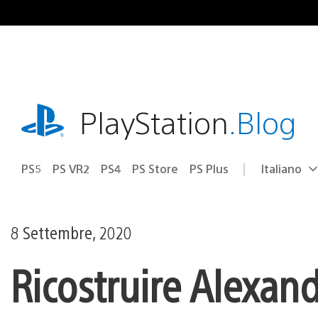
Salta
al
contenuto
playstation.com
PlayStation
.Blog
PS5
PS VR2
PS4
PS Store
PS Plus
Italiano
Seleziona
Regione
una
attuale:
Regione
8 Settembre, 2020
Ricostruire Alexand