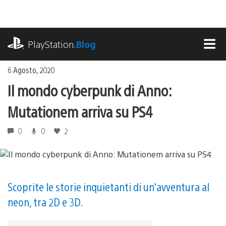
Salta
al
contenuto
playstation.com
PlayStation
.Blog
MEN
6 Agosto, 2020
Il mondo cyberpunk di Anno:
Mutationem arriva su PS4
0
0
2
Scoprite le storie inquietanti di un'avventura al
neon, tra 2D e 3D.