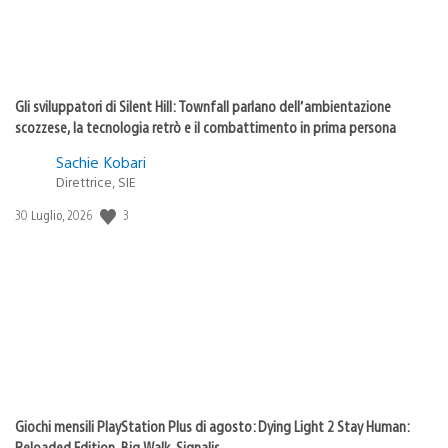
Gli sviluppatori di Silent Hill: Townfall parlano dell’ambientazione
scozzese, la tecnologia retrò e il combattimento in prima persona
Sachie Kobari
Direttrice, SIE
Data
3
30 Luglio, 2026
di
pubblicazione:
Giochi mensili PlayStation Plus di agosto: Dying Light 2 Stay Human:
Reloaded Edition, Big Walk, Signalis