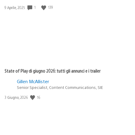
Data
1
139
9 Aprile, 2025
di
pubblicazione:
State of Play di giugno 2026: tutti gli annunci e i trailer
Gillen McAllister
Senior Specialist, Content Communications, SIE
Data
16
3 Giugno, 2026
di
pubblicazione: