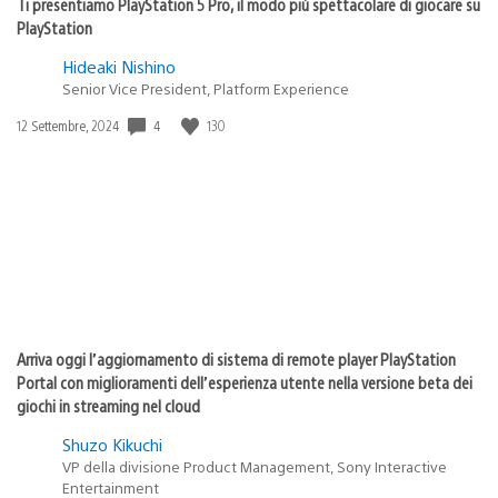
Ti presentiamo PlayStation 5 Pro, il modo più spettacolare di giocare su
PlayStation
Hideaki Nishino
Senior Vice President, Platform Experience
Data
4
130
12 Settembre, 2024
di
pubblicazione:
Arriva oggi l’aggiornamento di sistema di remote player PlayStation
Portal con miglioramenti dell’esperienza utente nella versione beta dei
giochi in streaming nel cloud
Shuzo Kikuchi
VP della divisione Product Management, Sony Interactive
Entertainment