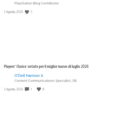
PlayStation Blog Contributor
Data
5
3 Agosto, 2026
di
pubblicazione:
Players’ Choice: votate per il miglior nuovo di luglio 2026
O’Dell Harmon Jr.
Content Communications Specialist, SIE
Data
1
8
3 Agosto, 2026
di
pubblicazione: