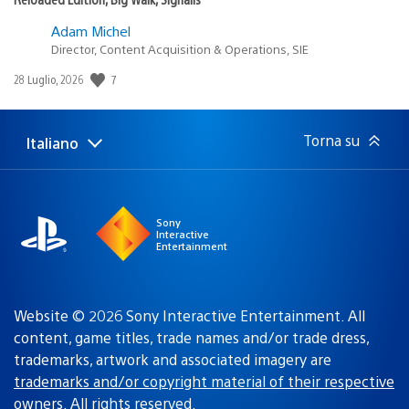
Adam Michel
Director, Content Acquisition & Operations, SIE
Data
7
28 Luglio, 2026
di
pubblicazione:
Torna su
Italiano
Seleziona
Regione
una
attuale:
Regione
Sony
Interactive
Entertainment
Website © 2026 Sony Interactive Entertainment. All
content, game titles, trade names and/or trade dress,
trademarks, artwork and associated imagery are
trademarks and/or copyright material of their respective
owners
. All rights reserved.