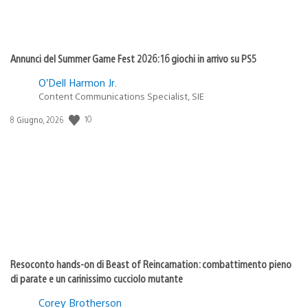
Annunci del Summer Game Fest 2026: 16 giochi in arrivo su PS5
O’Dell Harmon Jr.
Content Communications Specialist, SIE
Data
10
8 Giugno, 2026
di
pubblicazione:
Resoconto hands-on di Beast of Reincarnation: combattimento pieno
di parate e un carinissimo cucciolo mutante
Corey Brotherson