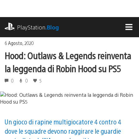
Salta
al
contenuto
playstation.com
PlayStation
.Blog
MEN
6 Agosto, 2020
Hood: Outlaws & Legends reinventa
la leggenda di Robin Hood su PS5
0
0
5
Un gioco di rapine multigiocatore 4 contro 4
dove le squadre devono raggirare le guardie