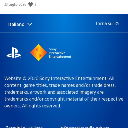
Data
7
28 Luglio, 2026
di
pubblicazione:
Torna su
Italiano
Seleziona
Regione
una
attuale:
Regione
Sony
Interactive
Entertainment
Website © 2026 Sony Interactive Entertainment. All
content, game titles, trade names and/or trade dress,
trademarks, artwork and associated imagery are
trademarks and/or copyright material of their respective
owners
. All rights reserved.
Termini di utilizzo
Informativa sulla privacy