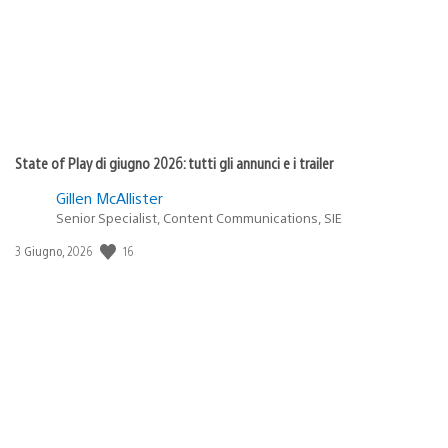
State of Play di giugno 2026: tutti gli annunci e i trailer
Gillen McAllister
Senior Specialist, Content Communications, SIE
Data
16
3 Giugno, 2026
di
pubblicazione: