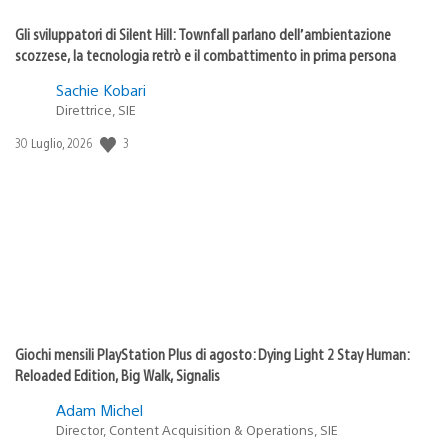
Gli sviluppatori di Silent Hill: Townfall parlano dell’ambientazione
scozzese, la tecnologia retrò e il combattimento in prima persona
Sachie Kobari
Direttrice, SIE
Data
3
30 Luglio, 2026
di
pubblicazione:
Giochi mensili PlayStation Plus di agosto: Dying Light 2 Stay Human:
Reloaded Edition, Big Walk, Signalis
Adam Michel
Director, Content Acquisition & Operations, SIE