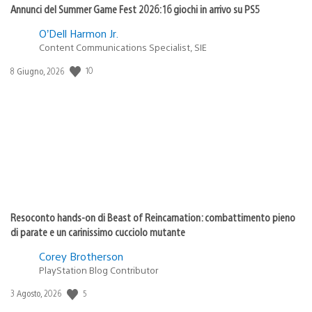
Annunci del Summer Game Fest 2026: 16 giochi in arrivo su PS5
O’Dell Harmon Jr.
Content Communications Specialist, SIE
Data
10
8 Giugno, 2026
di
pubblicazione:
Resoconto hands-on di Beast of Reincarnation: combattimento pieno
di parate e un carinissimo cucciolo mutante
Corey Brotherson
PlayStation Blog Contributor
Data
5
3 Agosto, 2026
di