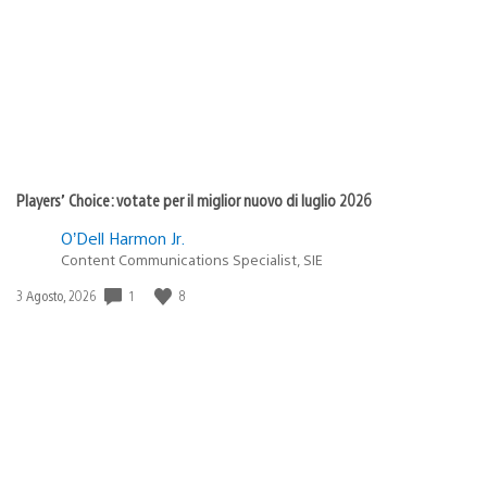
pubblicazione:
Players’ Choice: votate per il miglior nuovo di luglio 2026
O’Dell Harmon Jr.
Content Communications Specialist, SIE
Data
1
8
3 Agosto, 2026
di
pubblicazione: