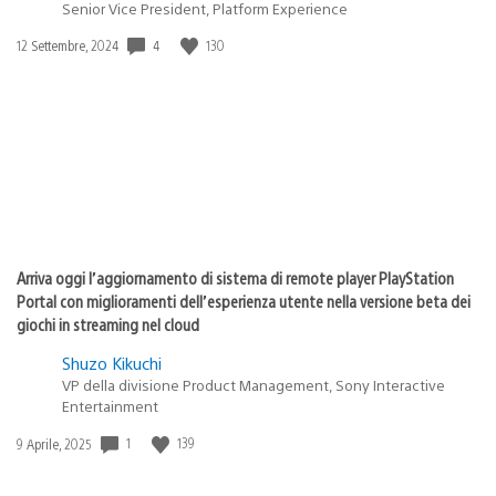
Senior Vice President, Platform Experience
Data
4
130
12 Settembre, 2024
di
pubblicazione:
Arriva oggi l’aggiornamento di sistema di remote player PlayStation
Portal con miglioramenti dell’esperienza utente nella versione beta dei
giochi in streaming nel cloud
Shuzo Kikuchi
VP della divisione Product Management, Sony Interactive
Entertainment
Data
1
139
9 Aprile, 2025
di
pubblicazione: