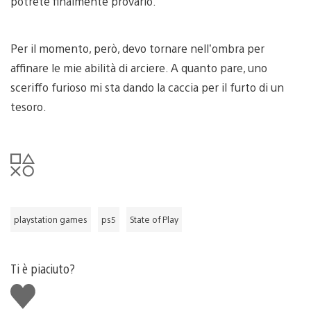
potrete finalmente provarlo.
Per il momento, però, devo tornare nell’ombra per
affinare le mie abilità di arciere. A quanto pare, uno
sceriffo furioso mi sta dando la caccia per il furto di un
tesoro.
playstation games
ps5
State of Play
Ti è piaciuto?
Mi
piace