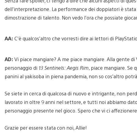
Senza fare spoiler, ci tengo a dire che alcuni aspetti di ques
dell’interpretazione. La performance dei doppiatori è stata 
dimostrazione di talento. Non vedo l’ora che possiate giocar
AA:
C’è qualcos’altro che vorresti dire ai lettori di PlayStat
AD:
Vi piace mangiare? A me piace mangiare. Alla gente di 
personaggio di
13 Sentinels: Aegis Rim
, piace mangiare. Se q
panini al yakisoba in piena pandemia, non so cos’altro potrà 
Se siete in cerca di qualcosa di nuovo e intrigante, non perde
lavorato in oltre 9 anni nel settore, e tutti noi abbiamo dat
personaggio presente nel gioco. Spero che vi ci affezioner
Grazie per essere stata con noi, Allie!