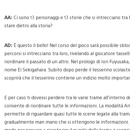
AA:
Ci sono 13 personaggi e 13 storie che si intrecciano tra 
stare dietro alla storia?
AD:
È questo il bello! Nel corso del gioco sarà possibile sbl
percorsi si intrecciano tra loro, rivelando al giocatore tass
riordinare il passato di un altro. Nel prologo di Iori Fuyusa
nome Ei Sekigahara. Subito dopo perde il tesserino scolastico.
scoprirà che il tesserino contiene un indizio molto importan
E per caso ti dovessi perdere tra le varie trame all’interno 
consente di riordinare tutte le informazioni. La modalità An
permette di riguardare quasi tutte le scene legate alla trama,
gradualmente man mano che si ottengono le informazioni. Qu
modo per provare a ricostruire il puzzle della trama e scoprir