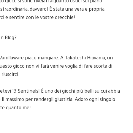
to gioco si sono rivelati alquanto ostici sul piano
straordinaria, davvero! È stata una vera e propria
ci e sentire con le vostre orecchie!
ion Blog?
Vanillaware piace mangiare. A Takatoshi Hijiyama, un
uesto gioco non vi farà venire voglia di fare scorta di
riuscirci.
tevi 13 Sentinels! È uno dei giochi più belli su cui abbia
o il massimo per rendergli giustizia. Adoro ogni singolo
ete quanto me!