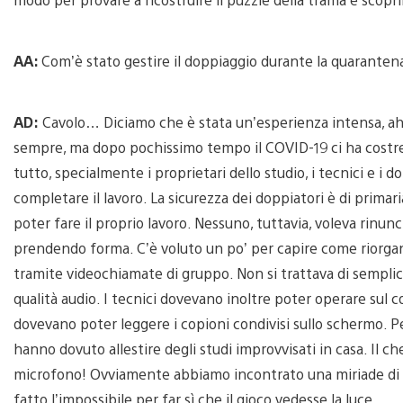
AA:
Com’è stato gestire il doppiaggio durante la quaranten
AD:
Cavolo… Diciamo che è stata un’esperienza intensa, aha
sempre, ma dopo pochissimo tempo il COVID-19 ci ha costret
tutto, specialmente i proprietari dello studio, i tecnici e i 
completare il lavoro. La sicurezza dei doppiatori è di prima
poter fare il proprio lavoro. Nessuno, tuttavia, voleva rinunc
prendendo forma. C’è voluto un po’ per capire come riorganizz
tramite videochiamate di gruppo. Non si trattava di semplic
qualità audio. I tecnici dovevano inoltre poter operare sul 
dovevano poter leggere i copioni condivisi sullo schermo. Per
hanno dovuto allestire degli studi improvvisati in casa. Il che
microfono! Ovviamente abbiamo incontrato una miriade di 
fatto l’impossibile per far sì che il gioco vedesse la luce.