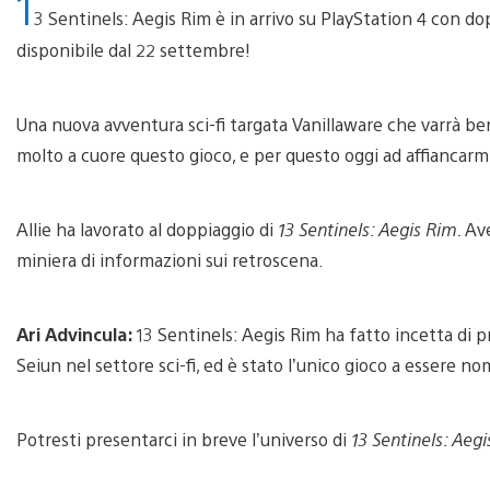
1
3 Sentinels: Aegis Rim è in arrivo su PlayStation 4 con dop
disponibile dal 22 settembre!
Una nuova avventura sci-fi targata Vanillaware che varrà be
molto a cuore questo gioco, e per questo oggi ad affiancarmi
Allie ha lavorato al doppiaggio di
13 Sentinels: Aegis Rim.
Ave
miniera di informazioni sui retroscena.
Ari Advincula:
13 Sentinels: Aegis Rim ha fatto incetta di pr
Seiun nel settore sci-fi, ed è stato l’unico gioco a essere n
Potresti presentarci in breve l’universo di
13 Sentinels: Aeg