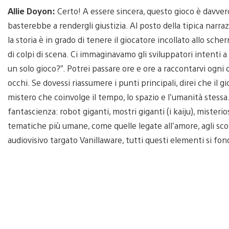
Allie Doyon:
Certo! A essere sincera, questo gioco è davve
basterebbe a rendergli giustizia. Al posto della tipica narr
la storia è in grado di tenere il giocatore incollato allo sche
di colpi di scena. Ci immaginavamo gli sviluppatori intenti a
un solo gioco?”. Potrei passare ore e ore a raccontarvi ogni co
occhi. Se dovessi riassumere i punti principali, direi che il
mistero che coinvolge il tempo, lo spazio e l’umanità stessa
fantascienza: robot giganti, mostri giganti (i kaiju), mister
tematiche più umane, come quelle legate all’amore, agli scop
audiovisivo targato Vanillaware, tutti questi elementi si fo