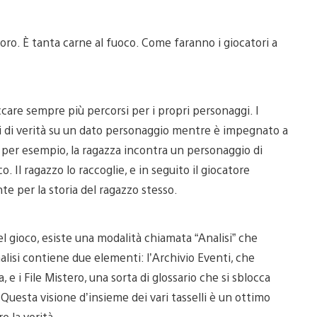
loro. È tanta carne al fuoco. Come faranno i giocatori a
occare sempre più percorsi per i propri personaggi. I
elli di verità su un dato personaggio mentre è impegnato a
ka, per esempio, la ragazza incontra un personaggio di
 Il ragazzo lo raccoglie, e in seguito il giocatore
te per la storia del ragazzo stesso.
del gioco, esiste una modalità chiamata “Analisi” che
alisi contiene due elementi: l’Archivio Eventi, che
 e i File Mistero, una sorta di glossario che si sblocca
esta visione d’insieme dei vari tasselli è un ottimo
e la verità.