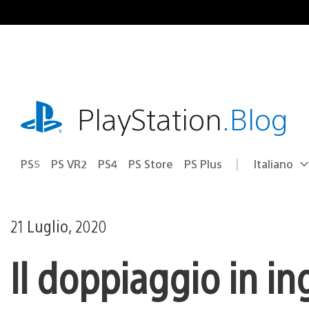
Salta
al
contenuto
playstation.com
PlayStation
.Blog
PS5
PS VR2
PS4
PS Store
PS Plus
Italiano
Seleziona
Regione
una
attuale:
Regione
21 Luglio, 2020
Il doppiaggio in in