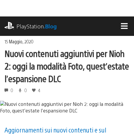
Salta
al
contenuto
playstation.com
PlayStation
.Blog
MEN
15 Maggio, 2020
Nuovi contenuti aggiuntivi per Nioh
2: oggi la modalità Foto, quest’estate
l’espansione DLC
0
0
4
Aggiornamenti sui nuovi contenuti e sul