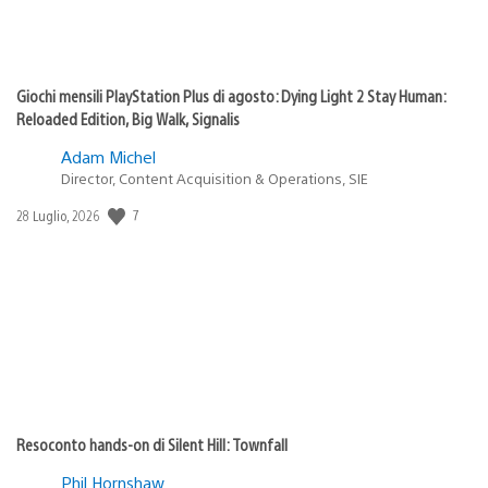
Giochi mensili PlayStation Plus di agosto: Dying Light 2 Stay Human:
Reloaded Edition, Big Walk, Signalis
Adam Michel
Director, Content Acquisition & Operations, SIE
7
Data
28 Luglio, 2026
di
pubblicazione:
Resoconto hands-on di Silent Hill: Townfall
Phil Hornshaw