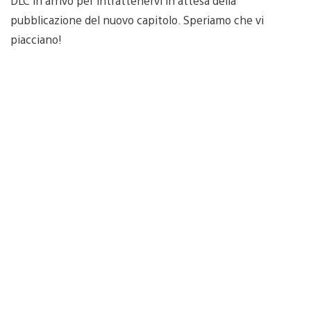
DLC in arrivo per intrattenervi in attesa della
pubblicazione del nuovo capitolo. Speriamo che vi
piacciano!