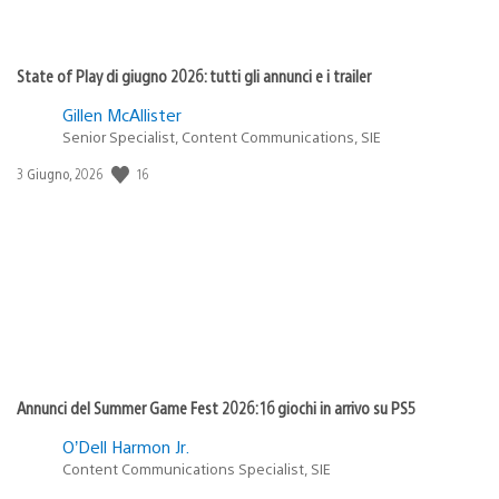
State of Play di giugno 2026: tutti gli annunci e i trailer
Gillen McAllister
Senior Specialist, Content Communications, SIE
16
Data
3 Giugno, 2026
di
pubblicazione:
Annunci del Summer Game Fest 2026: 16 giochi in arrivo su PS5
O’Dell Harmon Jr.
Content Communications Specialist, SIE