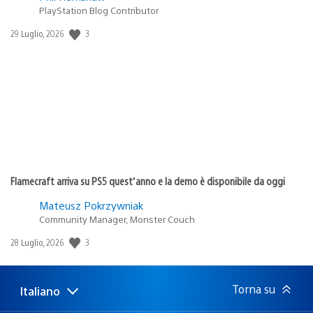
PlayStation Blog Contributor
3
Data
29 Luglio, 2026
di
pubblicazione:
Flamecraft arriva su PS5 quest’anno e la demo è disponibile da oggi
Mateusz Pokrzywniak
Community Manager, Monster Couch
3
Data
28 Luglio, 2026
di
pubblicazione:
Torna su
Italiano
Seleziona
Regione
una
attuale: