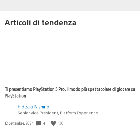
Articoli di tendenza
Ti presentiamo PlayStation 5 Pro, il modo più spettacolare di giocare su
PlayStation
Hideaki Nishino
Senior Vice President, Platform Experience
4
130
Data
12 Settembre, 2024
di
pubblicazione: