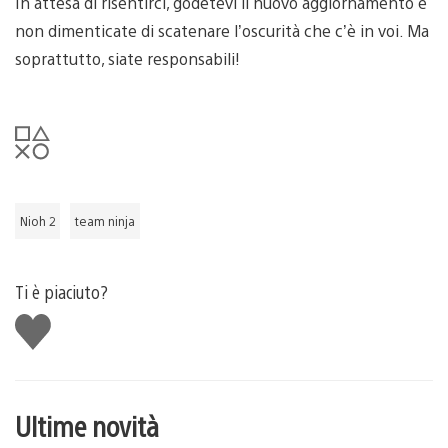
In attesa di risentirci, godetevi il nuovo aggiornamento e
non dimenticate di scatenare l’oscurità che c’è in voi. Ma
soprattutto, siate responsabili!
Nioh 2
team ninja
Ti è piaciuto?
Mi
piace
Ultime novità