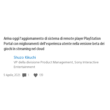
Arriva oggi l’aggiornamento di sistema di remote player PlayStation
Portal con miglioramenti dell’esperienza utente nella versione beta dei
giochi in streaming nel cloud
Shuzo Kikuchi
VP della divisione Product Management, Sony Interactive
Entertainment
1
139
Data
9 Aprile, 2025
di
pubblicazione: