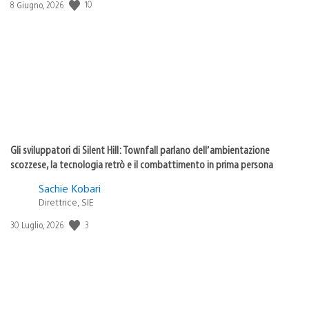
10
Data
8 Giugno, 2026
di
pubblicazione:
Gli sviluppatori di Silent Hill: Townfall parlano dell’ambientazione
scozzese, la tecnologia retrò e il combattimento in prima persona
Sachie Kobari
Direttrice, SIE
3
Data
30 Luglio, 2026
di
pubblicazione: