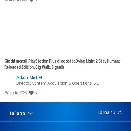
di
pubblicazione:
Giochi mensili PlayStation Plus di agosto: Dying Light 2 Stay Human:
Reloaded Edition, Big Walk, Signalis
Adam Michel
Director, Content Acquisition & Operations, SIE
7
Data
28 Luglio, 2026
di
pubblicazione:
Torna su
Italiano
Seleziona
Regione
una
attuale:
Regione