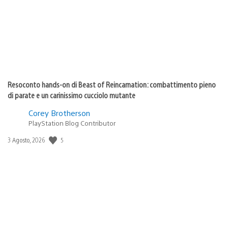
Resoconto hands-on di Beast of Reincarnation: combattimento pieno
di parate e un carinissimo cucciolo mutante
Corey Brotherson
PlayStation Blog Contributor
5
Data
3 Agosto, 2026
di
pubblicazione: