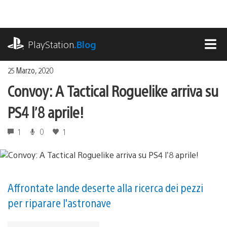
Salta
al
contenuto
playstation.com
PlayStation
.Blog
MEN
25 Marzo, 2020
Convoy: A Tactical Roguelike arriva su
PS4 l’8 aprile!
1
0
1
Affrontate lande deserte alla ricerca dei pezzi
per riparare l'astronave