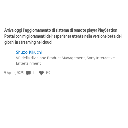
Arriva oggi l’aggiornamento di sistema di remote player PlayStation
Portal con miglioramenti dell’esperienza utente nella versione beta dei
giochi in streaming nel cloud
Shuzo Kikuchi
VP della divisione Product Management, Sony Interactive
Entertainment
1
139
Data
9 Aprile, 2025
di
pubblicazione: