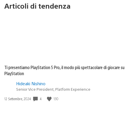
Articoli di tendenza
Ti presentiamo PlayStation 5 Pro, il modo più spettacolare di giocare su
PlayStation
Hideaki Nishino
Senior Vice President, Platform Experience
4
130
Data
12 Settembre, 2024
di
pubblicazione: