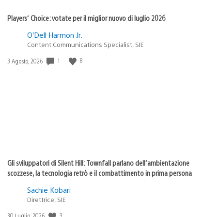
Players’ Choice: votate per il miglior nuovo di luglio 2026
O’Dell Harmon Jr.
Content Communications Specialist, SIE
1
8
Data
3 Agosto, 2026
di
pubblicazione:
Gli sviluppatori di Silent Hill: Townfall parlano dell’ambientazione
scozzese, la tecnologia retrò e il combattimento in prima persona
Sachie Kobari
Direttrice, SIE
3
Data
30 Luglio, 2026