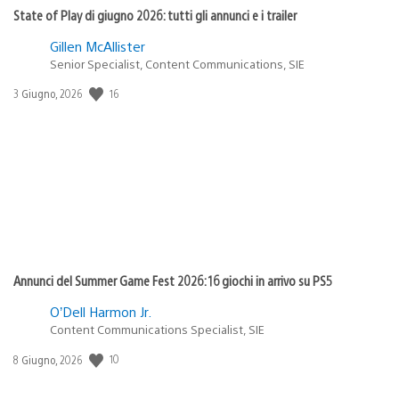
State of Play di giugno 2026: tutti gli annunci e i trailer
Gillen McAllister
Senior Specialist, Content Communications, SIE
16
Data
3 Giugno, 2026
di
pubblicazione:
Annunci del Summer Game Fest 2026: 16 giochi in arrivo su PS5
O’Dell Harmon Jr.
Content Communications Specialist, SIE
10
Data
8 Giugno, 2026
di
pubblicazione: