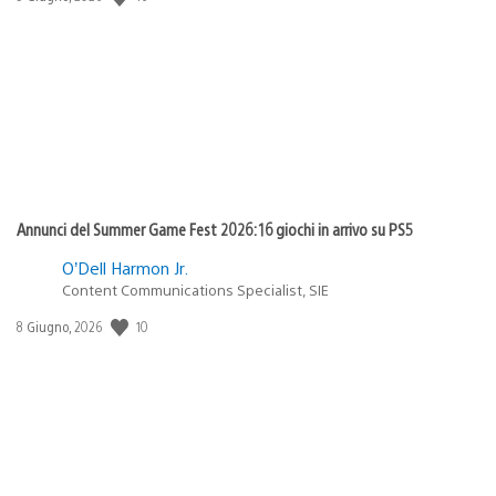
di
pubblicazione:
Annunci del Summer Game Fest 2026: 16 giochi in arrivo su PS5
O’Dell Harmon Jr.
Content Communications Specialist, SIE
10
Data
8 Giugno, 2026
di
pubblicazione: