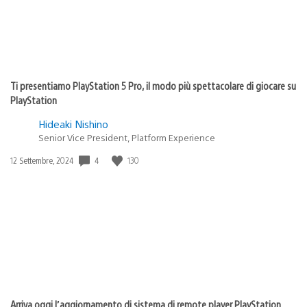
Ti presentiamo PlayStation 5 Pro, il modo più spettacolare di giocare su
PlayStation
Hideaki Nishino
Senior Vice President, Platform Experience
4
130
Data
12 Settembre, 2024
di
pubblicazione:
Arriva oggi l’aggiornamento di sistema di remote player PlayStation