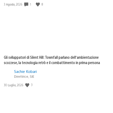
1
8
Data
3 Agosto, 2026
di
pubblicazione:
Gli sviluppatori di Silent Hill: Townfall parlano dell’ambientazione
scozzese, la tecnologia retrò e il combattimento in prima persona
Sachie Kobari
Direttrice, SIE
3
Data
30 Luglio, 2026
di
pubblicazione: