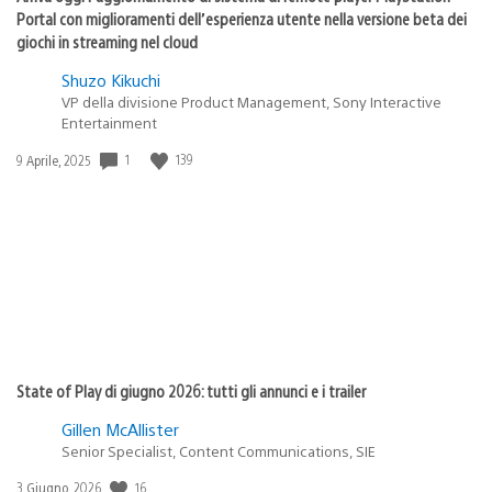
Portal con miglioramenti dell’esperienza utente nella versione beta dei
giochi in streaming nel cloud
Shuzo Kikuchi
VP della divisione Product Management, Sony Interactive
Entertainment
1
139
Data
9 Aprile, 2025
di
pubblicazione:
State of Play di giugno 2026: tutti gli annunci e i trailer
Gillen McAllister
Senior Specialist, Content Communications, SIE
16
Data
3 Giugno, 2026