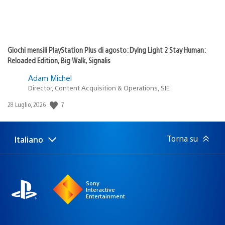
Giochi mensili PlayStation Plus di agosto: Dying Light 2 Stay Human:
Reloaded Edition, Big Walk, Signalis
Adam Michel
Director, Content Acquisition & Operations, SIE
7
Data
28 Luglio, 2026
di
pubblicazione:
Torna su
Italiano
Seleziona
Regione
una
attuale:
Regione
Sony
Interactive
Entertainment