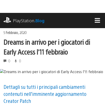
Salta
al
contenuto
playstation.com
PlayStation
.Blog
MEN
5 Febbraio, 2020
Dreams in arrivo per i giocatori di
Early Access l’11 febbraio
0
0
Dettagli su tutti i principali cambiamenti
contenuti nell'imminente aggiornamento
Creator Patch