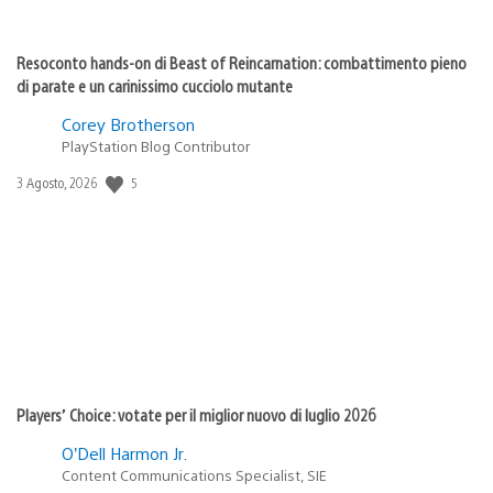
Resoconto hands-on di Beast of Reincarnation: combattimento pieno
di parate e un carinissimo cucciolo mutante
Corey Brotherson
PlayStation Blog Contributor
5
Data
3 Agosto, 2026
di
pubblicazione:
Players’ Choice: votate per il miglior nuovo di luglio 2026
O’Dell Harmon Jr.
Content Communications Specialist, SIE