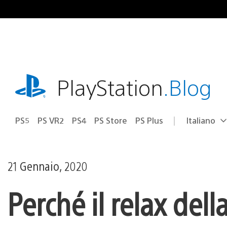
Salta
al
contenuto
playstation.com
PlayStation
.Blog
PS5
PS VR2
PS4
PS Store
PS Plus
Italiano
Seleziona
Regione
una
attuale:
Regione
21 Gennaio, 2020
Perché il relax del