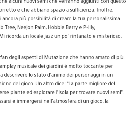
anche alcuni nuovi semi che verranno aggiunti con questo
retto e che abbiano spazio a sufficienza. Inoltre,
i ancora più possibilità di creare la tua personalissima
b Tree, Neejon Palm, Hobble Berry e P-lily,
Mi ricorda un locale jazz un po’ rintanato e misterioso.
an degli aspetti di Mutazione che hanno amato di più.
 gamplay musicale dei giardini è molto toccante per
a descrivere lo stato d’animo dei personaggi in un
ne del gioco. Un altro dice: “La parte migliore del
verse piante ed esplorare l’isola per trovare nuovi semi”.
assarsi e immergersi nell’atmosfera di un gioco, la