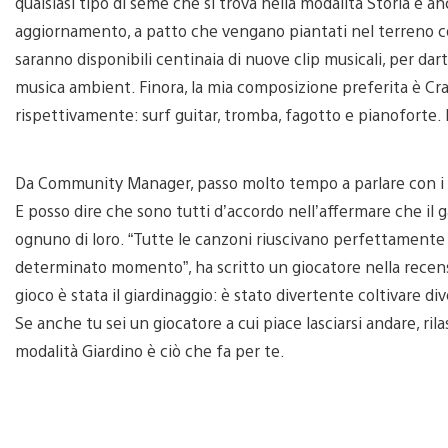
qualsiasi tipo di seme che si trova nella modalità Storia e 
aggiornamento, a patto che vengano piantati nel terreno cor
saranno disponibili centinaia di nuove clip musicali, per dart
musica ambient. Finora, la mia composizione preferita è Cra
rispettivamente: surf guitar, tromba, fagotto e pianoforte. 
Da Community Manager, passo molto tempo a parlare con i f
E posso dire che sono tutti d’accordo nell’affermare che il
ognuno di loro. “Tutte le canzoni riuscivano perfettamente 
determinato momento”, ha scritto un giocatore nella recensio
gioco è stata il giardinaggio: è stato divertente coltivare di
Se anche tu sei un giocatore a cui piace lasciarsi andare, ril
modalità Giardino è ciò che fa per te.