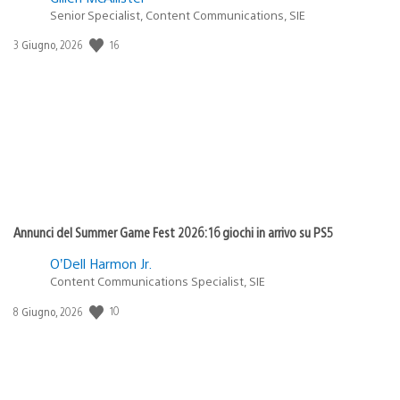
Senior Specialist, Content Communications, SIE
16
Data
3 Giugno, 2026
di
pubblicazione:
Annunci del Summer Game Fest 2026: 16 giochi in arrivo su PS5
O’Dell Harmon Jr.
Content Communications Specialist, SIE
10
Data
8 Giugno, 2026
di
pubblicazione: