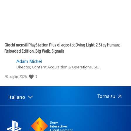
Giochi mensili PlayStation Plus di agosto: Dying Light 2 Stay Human:
Reloaded Edition, Big Walk, Signalis
Adam Michel
Director, Content Acquisition & Operations, SIE
7
Data
28 Luglio, 2026
di
pubblicazione:
Torna su
Italiano
Seleziona
Regione
una
attuale:
Regione
Sony
Interactive
Entertainment