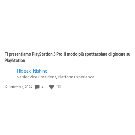
Ti presentiamo PlayStation 5 Pro, il modo più spettacolare di giocare su
PlayStation
Hideaki Nishino
Senior Vice President, Platform Experience
4
130
Data
12 Settembre, 2024
di
pubblicazione: