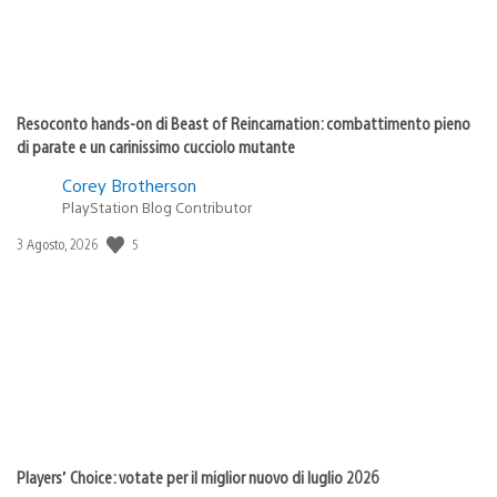
Resoconto hands-on di Beast of Reincarnation: combattimento pieno
di parate e un carinissimo cucciolo mutante
Corey Brotherson
PlayStation Blog Contributor
5
Data
3 Agosto, 2026
di
pubblicazione:
Players’ Choice: votate per il miglior nuovo di luglio 2026