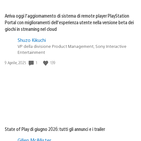
Arriva oggi l’aggiornamento di sistema di remote player PlayStation
Portal con miglioramenti dell’esperienza utente nella versione beta dei
giochi in streaming nel cloud
Shuzo Kikuchi
VP della divisione Product Management, Sony Interactive
Entertainment
1
139
Data
9 Aprile, 2025
di
pubblicazione:
State of Play di giugno 2026: tutti gli annunci e i trailer
Gillen McAllister