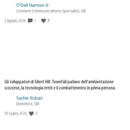
O’Dell Harmon Jr.
Content Communications Specialist, SIE
1
8
Data
3 Agosto, 2026
di
pubblicazione:
Gli sviluppatori di Silent Hill: Townfall parlano dell’ambientazione
scozzese, la tecnologia retrò e il combattimento in prima persona
Sachie Kobari
Direttrice, SIE
3
Data
30 Luglio, 2026
di
pubblicazione: