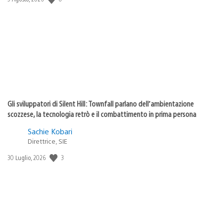
di
pubblicazione:
Gli sviluppatori di Silent Hill: Townfall parlano dell’ambientazione
scozzese, la tecnologia retrò e il combattimento in prima persona
Sachie Kobari
Direttrice, SIE
3
Data
30 Luglio, 2026
di
pubblicazione: