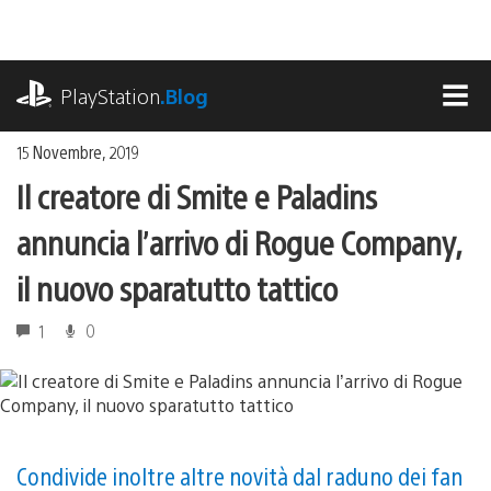
Salta
al
contenuto
playstation.com
PlayStation
.Blog
MEN
15 Novembre, 2019
Il creatore di Smite e Paladins
annuncia l’arrivo di Rogue Company,
il nuovo sparatutto tattico
1
0
Condivide inoltre altre novità dal raduno dei fan