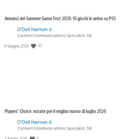
Annunci del Summer Game Fest 2026: 16 giochi in arrivo su PS5
O’Dell Harmon Jr.
Content Communications Specialist, SIE
10
Data
8 Giugno, 2026
di
pubblicazione:
Players’ Choice: votate per il miglior nuovo di luglio 2026
O’Dell Harmon Jr.
Content Communications Specialist, SIE
8
Data
3 Agosto, 2026