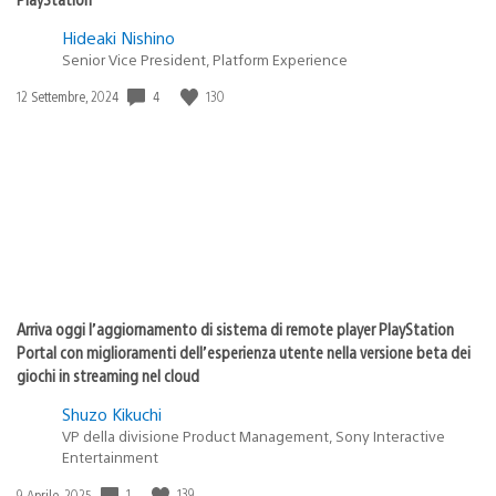
Hideaki Nishino
Senior Vice President, Platform Experience
4
130
Data
12 Settembre, 2024
di
pubblicazione:
Arriva oggi l’aggiornamento di sistema di remote player PlayStation
Portal con miglioramenti dell’esperienza utente nella versione beta dei
giochi in streaming nel cloud
Shuzo Kikuchi
VP della divisione Product Management, Sony Interactive
Entertainment
1
139
Data
9 Aprile, 2025