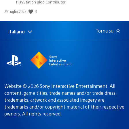
PlayStation Blog Contributor
3
Data
29 Luglio, 2026
di
pubblicazione:
Torna su
Italiano
Seleziona
Regione
una
attuale:
Regione
Sony
Interactive
Entertainment
Website © 2026 Sony Interactive Entertainment. All
content, game titles, trade names and/or trade dress,
trademarks, artwork and associated imagery are
trademarks and/or copyright material of their respective
owners
. All rights reserved.