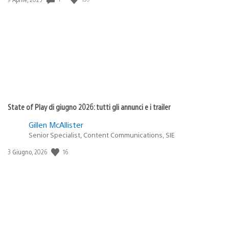
di
pubblicazione:
State of Play di giugno 2026: tutti gli annunci e i trailer
Gillen McAllister
Senior Specialist, Content Communications, SIE
16
Data
3 Giugno, 2026
di
pubblicazione: