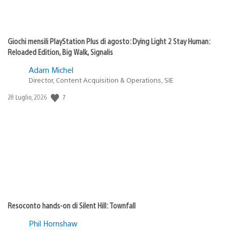
Giochi mensili PlayStation Plus di agosto: Dying Light 2 Stay Human:
Reloaded Edition, Big Walk, Signalis
Adam Michel
Director, Content Acquisition & Operations, SIE
7
Data
28 Luglio, 2026
di
pubblicazione:
Resoconto hands-on di Silent Hill: Townfall
Phil Hornshaw