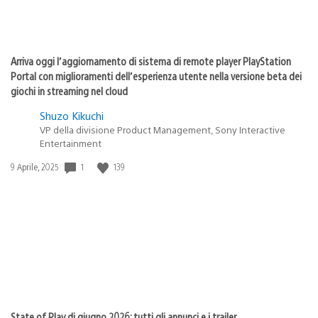
Arriva oggi l’aggiornamento di sistema di remote player PlayStation
Portal con miglioramenti dell’esperienza utente nella versione beta dei
giochi in streaming nel cloud
Shuzo Kikuchi
VP della divisione Product Management, Sony Interactive
Entertainment
Data
1
139
9 Aprile, 2025
di
pubblicazione:
State of Play di giugno 2026: tutti gli annunci e i trailer