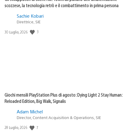
scozzese, la tecnologia retrò e il combattimento in prima persona
Sachie Kobari
Direttrice, SIE
Data
3
30 Luglio, 2026
di
pubblicazione:
Giochi mensili PlayStation Plus di agosto: Dying Light 2 Stay Human:
Reloaded Edition, Big Walk, Signalis
Adam Michel
Director, Content Acquisition & Operations, SIE
Data
7
28 Luglio, 2026
di