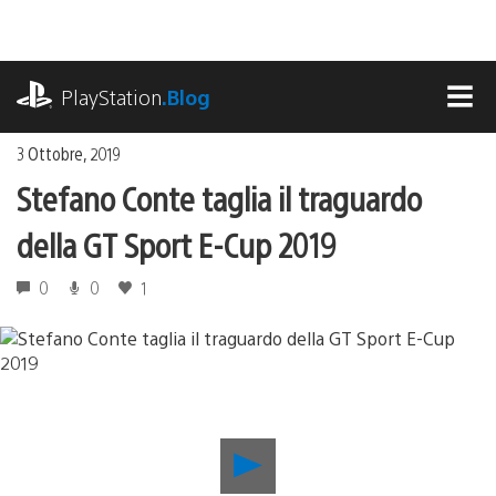
Salta
al
contenuto
playstation.com
PlayStation
.Blog
MEN
3 Ottobre, 2019
Stefano Conte taglia il traguardo
della GT Sport E-Cup 2019
0
0
1
Riproduci
video