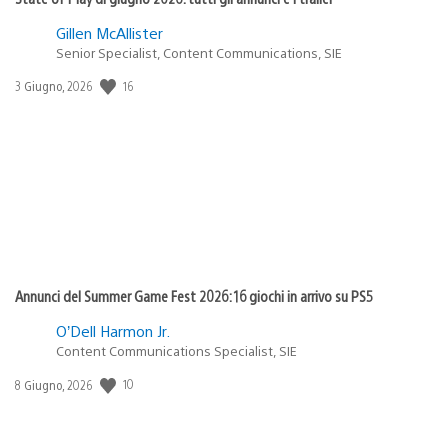
Gillen McAllister
Senior Specialist, Content Communications, SIE
Data
16
3 Giugno, 2026
di
pubblicazione:
Annunci del Summer Game Fest 2026: 16 giochi in arrivo su PS5
O’Dell Harmon Jr.
Content Communications Specialist, SIE
Data
10
8 Giugno, 2026
di
pubblicazione: