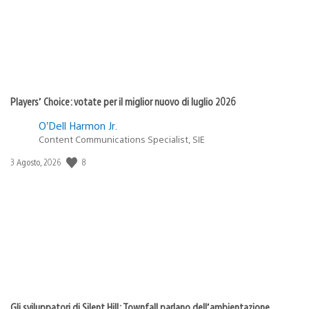
Players’ Choice: votate per il miglior nuovo di luglio 2026
O’Dell Harmon Jr.
Content Communications Specialist, SIE
Data
8
3 Agosto, 2026
di
pubblicazione:
Gli sviluppatori di Silent Hill: Townfall parlano dell’ambientazione