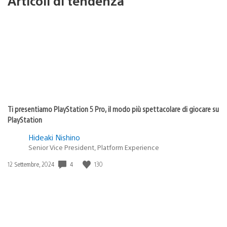
Articoli di tendenza
Ti presentiamo PlayStation 5 Pro, il modo più spettacolare di giocare su
PlayStation
Hideaki Nishino
Senior Vice President, Platform Experience
Data
4
130
12 Settembre, 2024
di
pubblicazione: