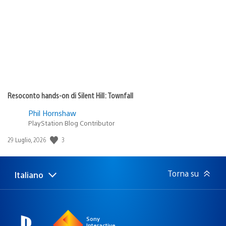
pubblicazione:
Resoconto hands-on di Silent Hill: Townfall
Phil Hornshaw
PlayStation Blog Contributor
Data
3
29 Luglio, 2026
di
pubblicazione:
Torna su
Italiano
Seleziona
Regione
una
attuale:
Regione
Sony
Interactive