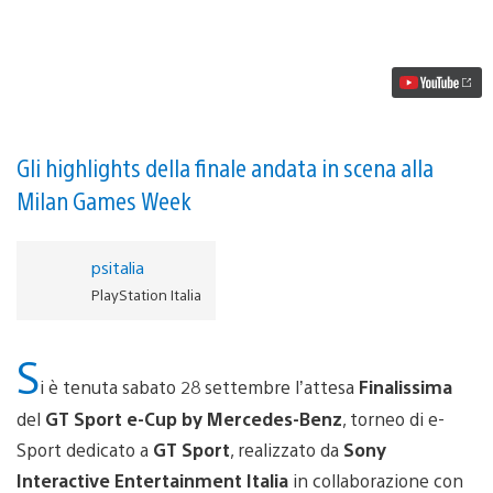
Stefano
Conte
taglia
il
traguardo
della
GT
Sport
E-
Gli highlights della finale andata in scena alla
Cup
Milan Games Week
2019
psitalia
PlayStation Italia
S
i è tenuta sabato 28 settembre l’attesa
Finalissima
del
GT Sport e-Cup by Mercedes-Benz
, torneo di e-
Sport dedicato a
GT Sport
, realizzato da
Sony
Interactive Entertainment Italia
in collaborazione con