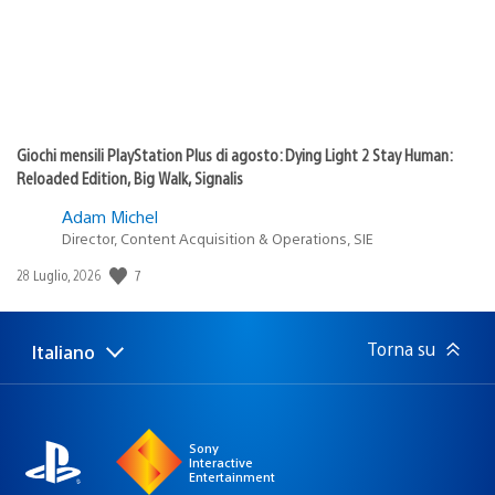
Giochi mensili PlayStation Plus di agosto: Dying Light 2 Stay Human:
Reloaded Edition, Big Walk, Signalis
Adam Michel
Director, Content Acquisition & Operations, SIE
7
Data
28 Luglio, 2026
di
pubblicazione:
Torna su
Italiano
Seleziona
Regione
una
attuale:
Regione
Sony
Interactive
Entertainment