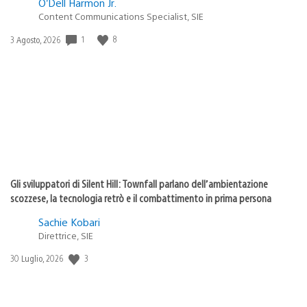
O’Dell Harmon Jr.
Content Communications Specialist, SIE
1
8
Data
3 Agosto, 2026
di
pubblicazione:
Gli sviluppatori di Silent Hill: Townfall parlano dell’ambientazione
scozzese, la tecnologia retrò e il combattimento in prima persona
Sachie Kobari
Direttrice, SIE
3
Data
30 Luglio, 2026
di
pubblicazione: