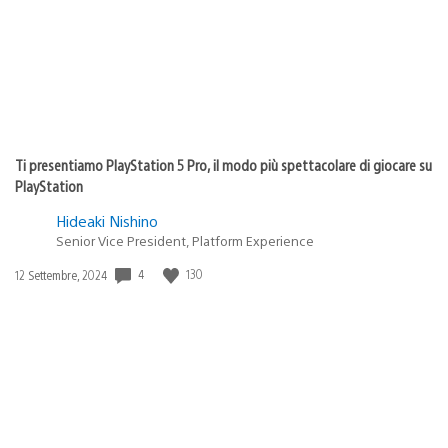
Ti presentiamo PlayStation 5 Pro, il modo più spettacolare di giocare su
PlayStation
Hideaki Nishino
Senior Vice President, Platform Experience
4
130
Data
12 Settembre, 2024
di
pubblicazione: