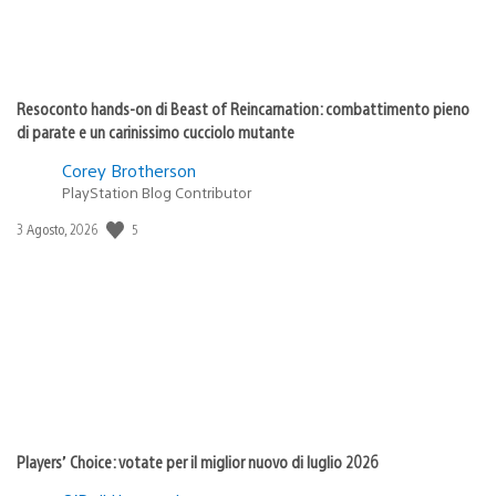
Resoconto hands-on di Beast of Reincarnation: combattimento pieno
di parate e un carinissimo cucciolo mutante
Corey Brotherson
PlayStation Blog Contributor
5
Data
3 Agosto, 2026
di
pubblicazione:
Players’ Choice: votate per il miglior nuovo di luglio 2026