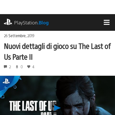
Salta
al
contenuto
playstation.com
PlayStation
.Blog
MEN
26 Settembre, 2019
Nuovi dettagli di gioco su The Last of
Us Parte II
2
0
4
Riproduci
video