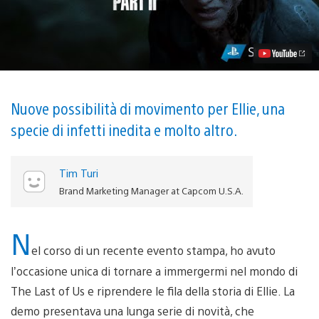
Nuovi
dettagli
di
gioco
su
The
Last
of
Us
Nuove possibilità di movimento per Ellie, una
Parte
specie di infetti inedita e molto altro.
II
Tim Turi
Brand Marketing Manager at Capcom U.S.A.
N
el corso di un recente evento stampa, ho avuto
l’occasione unica di tornare a immergermi nel mondo di
The Last of Us e riprendere le fila della storia di Ellie. La
demo presentava una lunga serie di novità, che