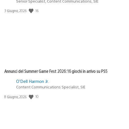
Senior Specialist, Content Communications, SIE
16
Data
3 Giugno, 2026
di
pubblicazione:
Annunci del Summer Game Fest 2026: 16 giochi in arrivo su PS5
O’Dell Harmon Jr.
Content Communications Specialist, SIE
10
Data
8 Giugno, 2026
di
pubblicazione: