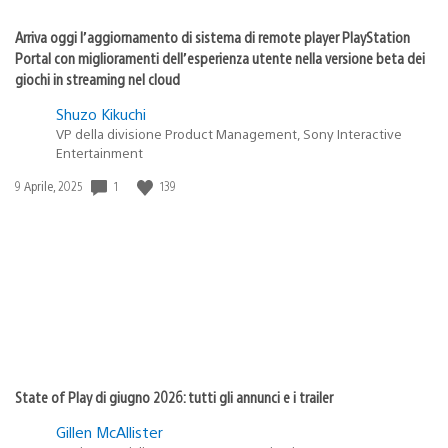
Arriva oggi l’aggiornamento di sistema di remote player PlayStation
Portal con miglioramenti dell’esperienza utente nella versione beta dei
giochi in streaming nel cloud
Shuzo Kikuchi
VP della divisione Product Management, Sony Interactive
Entertainment
1
139
Data
9 Aprile, 2025
di
pubblicazione:
State of Play di giugno 2026: tutti gli annunci e i trailer
Gillen McAllister