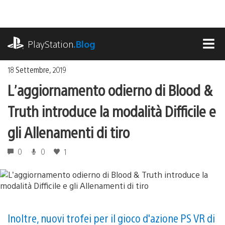
Salta
al
contenuto
playstation.com
PlayStation
.Blog
MEN
18 Settembre, 2019
L’aggiornamento odierno di Blood &
Truth introduce la modalità Difficile e
gli Allenamenti di tiro
0
0
1
Inoltre, nuovi trofei per il gioco d'azione PS VR di