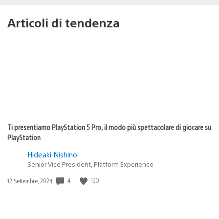
Articoli di tendenza
Ti presentiamo PlayStation 5 Pro, il modo più spettacolare di giocare su
PlayStation
Hideaki Nishino
Senior Vice President, Platform Experience
4
130
Data
12 Settembre, 2024
di
pubblicazione: