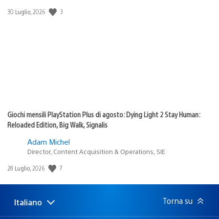
3
Data
30 Luglio, 2026
di
pubblicazione:
Giochi mensili PlayStation Plus di agosto: Dying Light 2 Stay Human:
Reloaded Edition, Big Walk, Signalis
Adam Michel
Director, Content Acquisition & Operations, SIE
7
Data
28 Luglio, 2026
di
pubblicazione:
Torna su
Italiano
Seleziona
Regione
una
attuale: