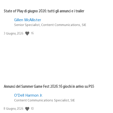
State of Play di giugno 2026: tutti gli annunci e i trailer
Gillen McAllister
Senior Specialist, Content Communications, SIE
16
Data
3 Giugno, 2026
di
pubblicazione:
Annunci del Summer Game Fest 2026: 16 giochi in arrivo su PS5
O’Dell Harmon Jr.
Content Communications Specialist, SIE
10
Data
8 Giugno, 2026
di