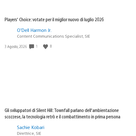
Players’ Choice: votate per il miglior nuovo di luglio 2026
O’Dell Harmon Jr.
Content Communications Specialist, SIE
1
8
Data
3 Agosto, 2026
di
pubblicazione:
Gli sviluppatori di Silent Hill: Townfall parlano dell’ambientazione
scozzese, la tecnologia retrò e il combattimento in prima persona
Sachie Kobari
Direttrice, SIE