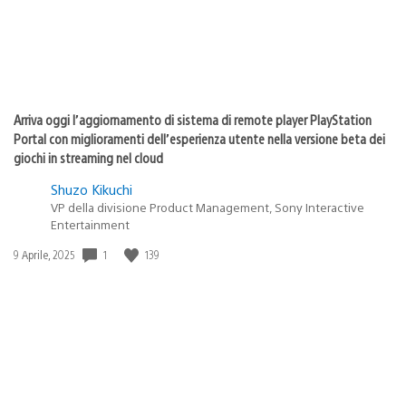
Arriva oggi l’aggiornamento di sistema di remote player PlayStation
Portal con miglioramenti dell’esperienza utente nella versione beta dei
giochi in streaming nel cloud
Shuzo Kikuchi
VP della divisione Product Management, Sony Interactive
Entertainment
1
139
Data
9 Aprile, 2025
di
pubblicazione: