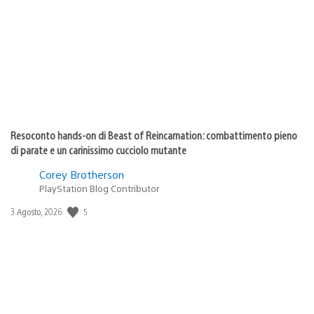
pubblicazione:
Resoconto hands-on di Beast of Reincarnation: combattimento pieno
di parate e un carinissimo cucciolo mutante
Corey Brotherson
PlayStation Blog Contributor
5
Data
3 Agosto, 2026
di
pubblicazione: