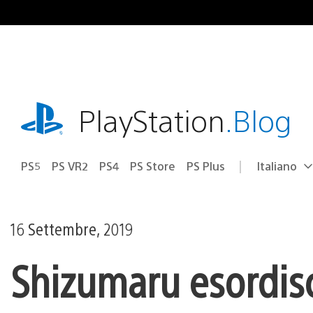
Salta
al
contenuto
playstation.com
PlayStation
.Blog
PS5
PS VR2
PS4
PS Store
PS Plus
Italiano
Seleziona
Regione
una
attuale:
Regione
16 Settembre, 2019
Shizumaru esordisc