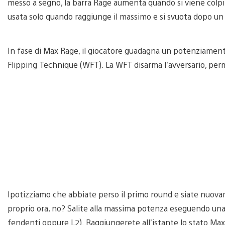
messo a segno, la barra Rage aumenta quando si viene colpit
usata solo quando raggiunge il massimo e si svuota dopo u
In fase di Max Rage, il giocatore guadagna un potenziament
Flipping Technique (WFT). La WFT disarma l’avversario, perm
Ipotizziamo che abbiate perso il primo round e siate nuov
proprio ora, no? Salite alla massima potenza eseguendo una
fendenti oppure L2). Raggiungerete all’istante lo stato Ma