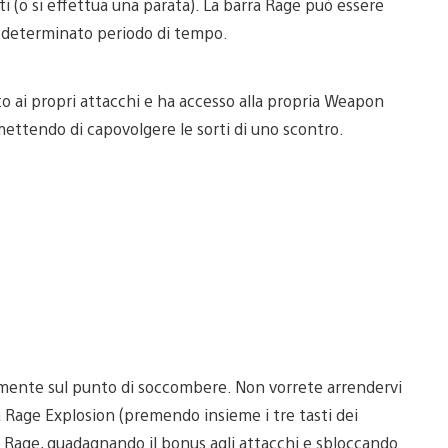
i (o si effettua una parata). La barra Rage può essere
n determinato periodo di tempo.
o ai propri attacchi e ha accesso alla propria Weapon
ettendo di capovolgere le sorti di uno scontro.
amente sul punto di soccombere. Non vorrete arrendervi
 Rage Explosion (premendo insieme i tre tasti dei
x Rage, guadagnando il bonus agli attacchi e sbloccando