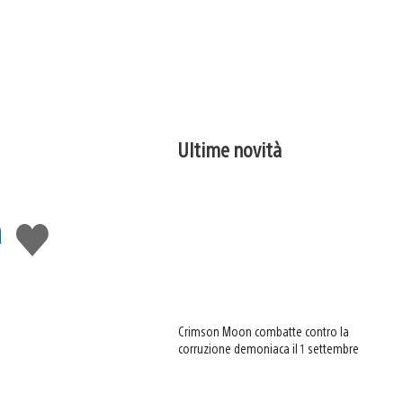
Ultime novità
a
Mi
piace
Crimson Moon combatte contro la
corruzione demoniaca il 1 settembre