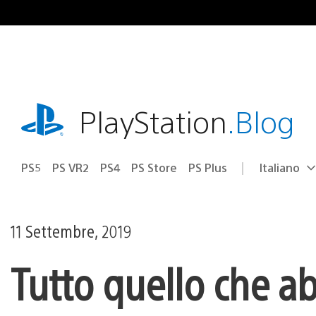
Salta
al
contenuto
playstation.com
PlayStation
.Blog
PS5
PS VR2
PS4
PS Store
PS Plus
Italiano
Seleziona
Regione
una
attuale:
Regione
11 Settembre, 2019
Tutto quello che a