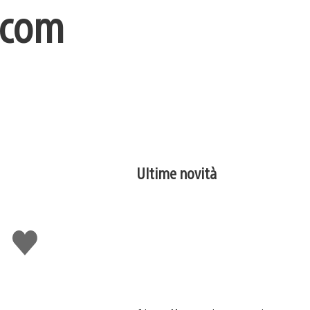
scom
Ultime novità
Mi
piace