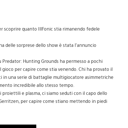
r scoprire quanto IllFonic stia rimanendo fedele
una delle sorprese dello show è stata l’annuncio
su Predator: Hunting Grounds ha permesso a pochi
l gioco per capire come stia venendo. Chi ha provato il
ati in una serie di battaglie multigiocatore asimmetriche
imento incredibile allo stesso tempo.
di proiettili e plasma, ci siamo seduti con il capo dello
d Gerritzen, per capire come stiano mettendo in piedi