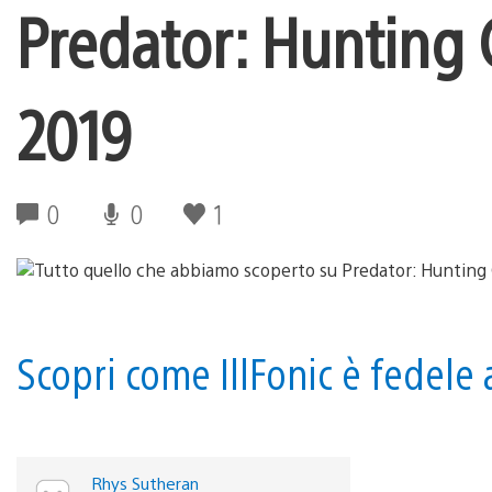
Predator: Hunting
2019
0
0
1
Scopri come IllFonic è fedele 
Rhys Sutheran