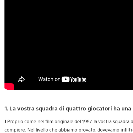
1. La vostra squadra di quattro giocatori ha una
J Proprio come nel film originale del 1987, la vostra squadra 
compiere. Nel livello che abbiamo provato, dovevamo infiltra