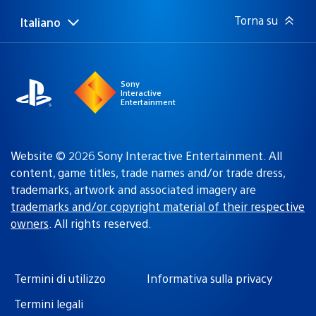
Torna su
Italiano
Seleziona
Regione
una
attuale:
Regione
Sony
Interactive
Entertainment
Website © 2026 Sony Interactive Entertainment. All
content, game titles, trade names and/or trade dress,
trademarks, artwork and associated imagery are
trademarks and/or copyright material of their respective
owners
. All rights reserved.
Termini di utilizzo
Informativa sulla privacy
Termini legali