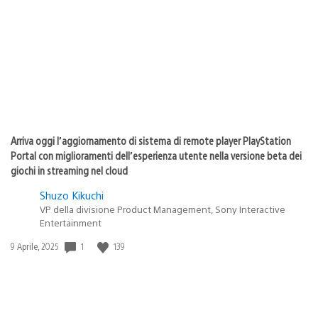
di
pubblicazione:
Arriva oggi l’aggiornamento di sistema di remote player PlayStation
Portal con miglioramenti dell’esperienza utente nella versione beta dei
giochi in streaming nel cloud
Shuzo Kikuchi
VP della divisione Product Management, Sony Interactive
Entertainment
1
139
Data
9 Aprile, 2025
di
pubblicazione: