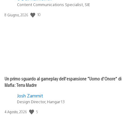
Content Communications Specialist, SIE
10
Data
8 Giugno, 2026
di
pubblicazione:
Un primo sguardo al gameplay dell’espansione “Uomo d’Onore” di
Mafia: Terra Madre
Josh Zammit
Design Director, Hangar 13
5
Data
4 Agosto, 2026
di
pubblicazione: