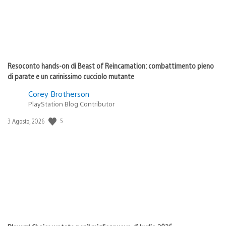
Resoconto hands-on di Beast of Reincarnation: combattimento pieno
di parate e un carinissimo cucciolo mutante
Corey Brotherson
PlayStation Blog Contributor
5
Data
3 Agosto, 2026
di
pubblicazione: