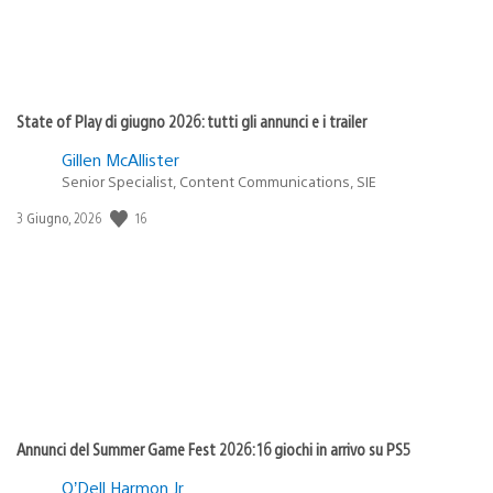
State of Play di giugno 2026: tutti gli annunci e i trailer
Gillen McAllister
Senior Specialist, Content Communications, SIE
16
Data
3 Giugno, 2026
di
pubblicazione:
Annunci del Summer Game Fest 2026: 16 giochi in arrivo su PS5
O’Dell Harmon Jr.