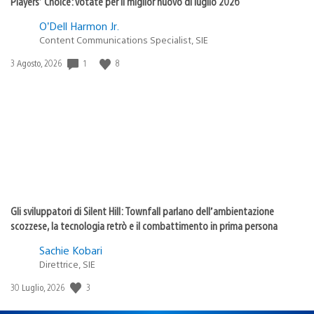
Players’ Choice: votate per il miglior nuovo di luglio 2026
O’Dell Harmon Jr.
Content Communications Specialist, SIE
1
8
Data
3 Agosto, 2026
di
pubblicazione:
Gli sviluppatori di Silent Hill: Townfall parlano dell’ambientazione
scozzese, la tecnologia retrò e il combattimento in prima persona
Sachie Kobari
Direttrice, SIE
3
Data
30 Luglio, 2026
di
pubblicazione: