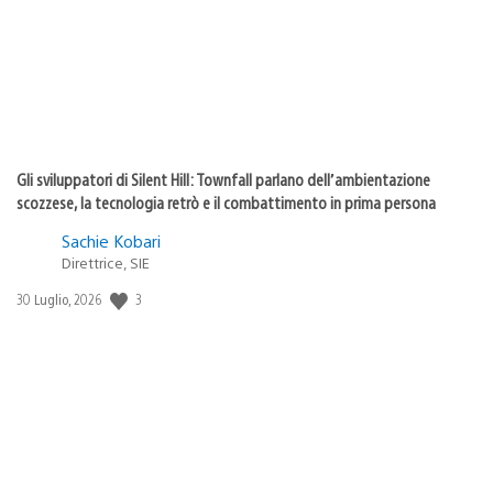
Gli sviluppatori di Silent Hill: Townfall parlano dell’ambientazione
scozzese, la tecnologia retrò e il combattimento in prima persona
Sachie Kobari
Direttrice, SIE
3
Data
30 Luglio, 2026
di
pubblicazione: