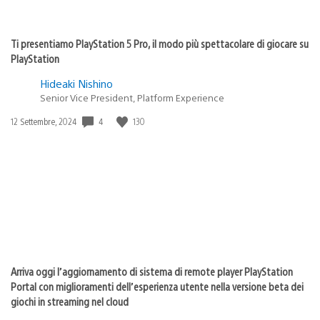
Ti presentiamo PlayStation 5 Pro, il modo più spettacolare di giocare su
PlayStation
Hideaki Nishino
Senior Vice President, Platform Experience
4
130
Data
12 Settembre, 2024
di
pubblicazione:
Arriva oggi l’aggiornamento di sistema di remote player PlayStation
Portal con miglioramenti dell’esperienza utente nella versione beta dei
giochi in streaming nel cloud