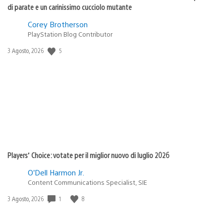
di parate e un carinissimo cucciolo mutante
Corey Brotherson
PlayStation Blog Contributor
5
Data
3 Agosto, 2026
di
pubblicazione:
Players’ Choice: votate per il miglior nuovo di luglio 2026
O’Dell Harmon Jr.
Content Communications Specialist, SIE
1
8
Data
3 Agosto, 2026
di
pubblicazione: