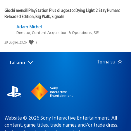
Giochi mensili PlayStation Plus di agosto: Dying Light 2 Stay Human:
Reloaded Edition, Big Walk, Signalis
Adam Michel
Director, Content Acquisition & Operations, SIE
7
Data
28 Luglio, 2026
di
pubblicazione:
Torna su
Italiano
Seleziona
Regione
una
attuale:
Regione
Sony
Interactive
Entertainment
Website © 2026 Sony Interactive Entertainment. All
content, game titles, trade names and/or trade dress,