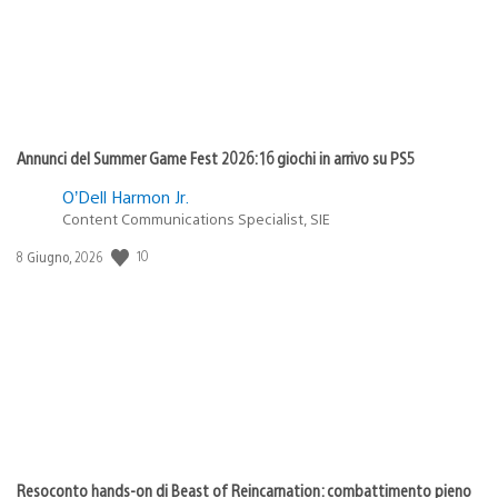
Annunci del Summer Game Fest 2026: 16 giochi in arrivo su PS5
O’Dell Harmon Jr.
Content Communications Specialist, SIE
10
Data
8 Giugno, 2026
di
pubblicazione:
Resoconto hands-on di Beast of Reincarnation: combattimento pieno