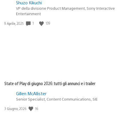
Shuzo Kikuchi
VP della divisione Product Management, Sony Interactive
Entertainment
1
139
Data
9 Aprile, 2025
di
pubblicazione:
State of Play di giugno 2026: tutti gli annunci e i trailer
Gillen McAllister
Senior Specialist, Content Communications, SIE
16
Data
3 Giugno, 2026
di
pubblicazione: