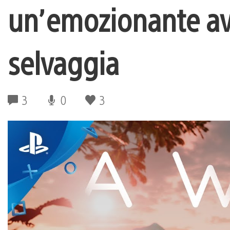
un’emozionante av
selvaggia
3
0
3