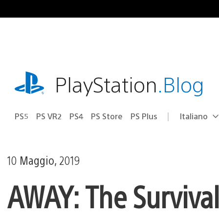
Salta
al
contenuto
playstation.com
PlayStation
.Blog
PS5
PS VR2
PS4
PS Store
PS Plus
Italiano
Seleziona
Regione
una
attuale:
Regione
10 Maggio, 2019
AWAY: The Survival 