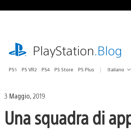
Salta
al
contenuto
playstation.com
PlayStation
.Blog
PS5
PS VR2
PS4
PS Store
PS Plus
Italiano
Seleziona
Regione
una
attuale:
Regione
3 Maggio, 2019
Una squadra di app