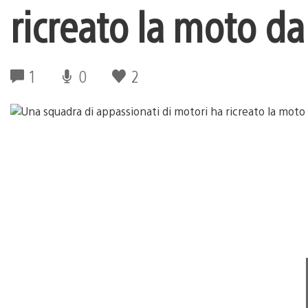
ricreato la moto d
1
0
2