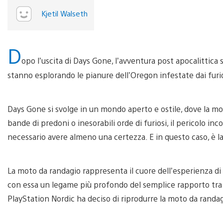
Kjetil Walseth
D
opo l’uscita di Days Gone, l’avventura post apocalittica 
stanno esplorando le pianure dell’Oregon infestate dai furio
Days Gone si svolge in un mondo aperto e ostile, dove la mort
bande di predoni o inesorabili orde di furiosi, il pericolo in
necessario avere almeno una certezza. E in questo caso, è l
La moto da randagio rappresenta il cuore dell’esperienza d
con essa un legame più profondo del semplice rapporto tra
PlayStation Nordic ha deciso di riprodurre la moto da randa