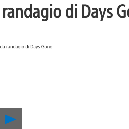
a randagio di Days 
Riproduci
video
Una