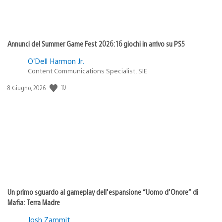
Annunci del Summer Game Fest 2026: 16 giochi in arrivo su PS5
O’Dell Harmon Jr.
Content Communications Specialist, SIE
Data
10
8 Giugno, 2026
di
pubblicazione:
Un primo sguardo al gameplay dell’espansione “Uomo d’Onore” di
Mafia: Terra Madre
Josh Zammit