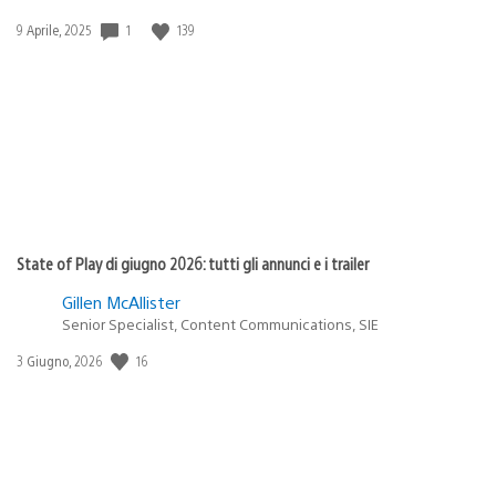
Data
1
139
9 Aprile, 2025
di
pubblicazione:
State of Play di giugno 2026: tutti gli annunci e i trailer
Gillen McAllister
Senior Specialist, Content Communications, SIE
Data
16
3 Giugno, 2026
di
pubblicazione: