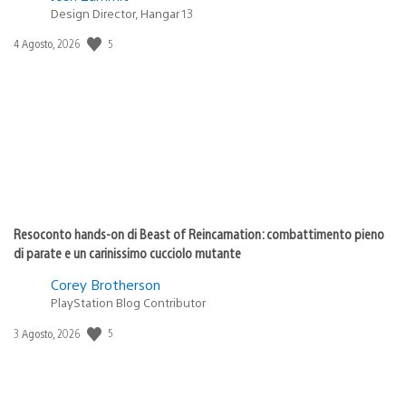
Design Director, Hangar 13
Data
5
4 Agosto, 2026
di
pubblicazione:
Resoconto hands-on di Beast of Reincarnation: combattimento pieno
di parate e un carinissimo cucciolo mutante
Corey Brotherson
PlayStation Blog Contributor
Data
5
3 Agosto, 2026
di
pubblicazione: