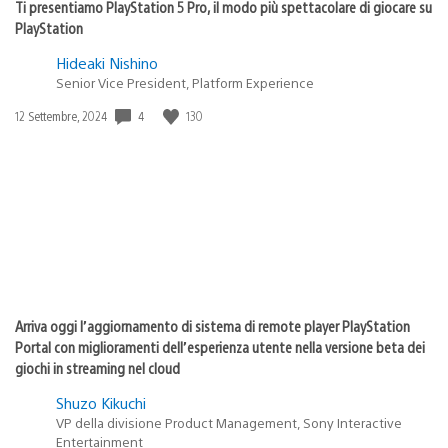
Ti presentiamo PlayStation 5 Pro, il modo più spettacolare di giocare su
PlayStation
Hideaki Nishino
Senior Vice President, Platform Experience
Data
4
130
12 Settembre, 2024
di
pubblicazione:
Arriva oggi l’aggiornamento di sistema di remote player PlayStation
Portal con miglioramenti dell’esperienza utente nella versione beta dei
giochi in streaming nel cloud
Shuzo Kikuchi
VP della divisione Product Management, Sony Interactive
Entertainment