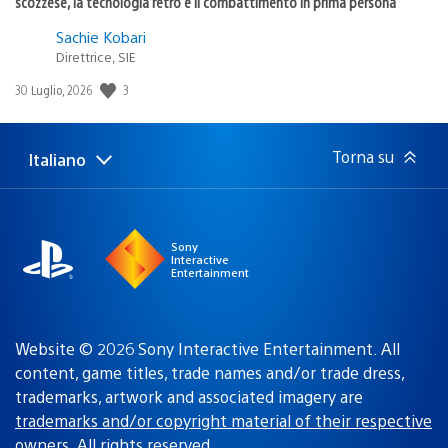
scozzese, la tecnologia retrò e il combattimento in prima persona
Sachie Kobari
Direttrice, SIE
Data
3
30 Luglio, 2026
di
pubblicazione:
Torna su
Italiano
Seleziona
Regione
una
attuale:
Regione
Sony
Interactive
Entertainment
Website © 2026 Sony Interactive Entertainment. All
content, game titles, trade names and/or trade dress,
trademarks, artwork and associated imagery are
trademarks and/or copyright material of their respective
owners
. All rights reserved.