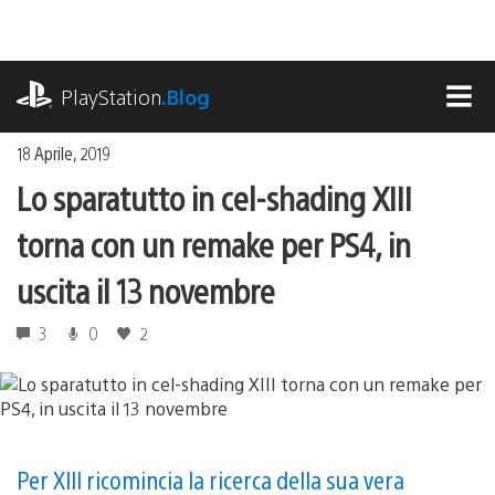
Salta
al
contenuto
playstation.com
PlayStation
.Blog
MEN
18 Aprile, 2019
Lo sparatutto in cel-shading XIII
torna con un remake per PS4, in
uscita il 13 novembre
3
0
2
Per XIII ricomincia la ricerca della sua vera