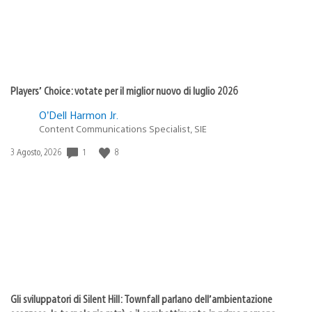
Players’ Choice: votate per il miglior nuovo di luglio 2026
O’Dell Harmon Jr.
Content Communications Specialist, SIE
Data
1
8
3 Agosto, 2026
di
pubblicazione:
Gli sviluppatori di Silent Hill: Townfall parlano dell’ambientazione