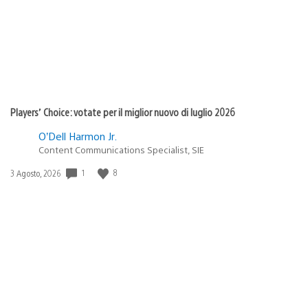
Players’ Choice: votate per il miglior nuovo di luglio 2026
O’Dell Harmon Jr.
Content Communications Specialist, SIE
1
8
Data
3 Agosto, 2026
di
pubblicazione: