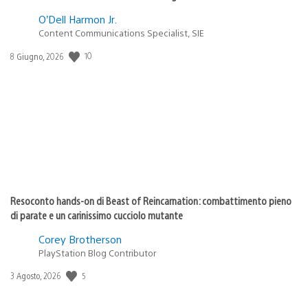
O’Dell Harmon Jr.
Content Communications Specialist, SIE
10
Data
8 Giugno, 2026
di
pubblicazione:
Resoconto hands-on di Beast of Reincarnation: combattimento pieno
di parate e un carinissimo cucciolo mutante
Corey Brotherson
PlayStation Blog Contributor
5
Data
3 Agosto, 2026
di
pubblicazione: