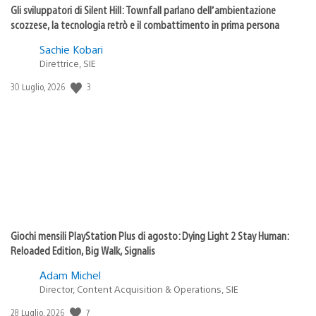
Gli sviluppatori di Silent Hill: Townfall parlano dell’ambientazione
scozzese, la tecnologia retrò e il combattimento in prima persona
Sachie Kobari
Direttrice, SIE
3
Data
30 Luglio, 2026
di
pubblicazione:
Giochi mensili PlayStation Plus di agosto: Dying Light 2 Stay Human:
Reloaded Edition, Big Walk, Signalis
Adam Michel
Director, Content Acquisition & Operations, SIE
7
Data
28 Luglio, 2026