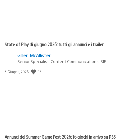
State of Play di giugno 2026: tutti gli annunci e i trailer
Gillen McAllister
Senior Specialist, Content Communications, SIE
16
Data
3 Giugno, 2026
di
pubblicazione:
Annunci del Summer Game Fest 2026: 16 giochi in arrivo su PS5