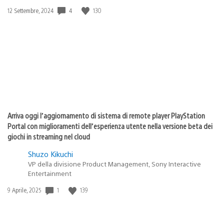
4
130
Data
12 Settembre, 2024
di
pubblicazione:
Arriva oggi l’aggiornamento di sistema di remote player PlayStation
Portal con miglioramenti dell’esperienza utente nella versione beta dei
giochi in streaming nel cloud
Shuzo Kikuchi
VP della divisione Product Management, Sony Interactive
Entertainment
1
139
Data
9 Aprile, 2025
di
pubblicazione: