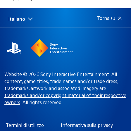
di
pubblicazione:
Torna su
Italiano
Seleziona
Regione
una
attuale:
Regione
Sony
Interactive
Entertainment
Website © 2026 Sony Interactive Entertainment. All
content, game titles, trade names and/or trade dress,
trademarks, artwork and associated imagery are
trademarks and/or copyright material of their respective
owners
. All rights reserved.
Termini di utilizzo
Informativa sulla privacy