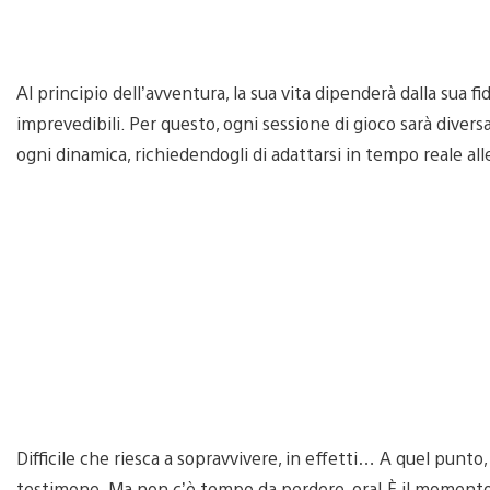
Al principio dell’avventura, la sua vita dipenderà dalla sua f
imprevedibili. Per questo, ogni sessione di gioco sarà diversa
ogni dinamica, richiedendogli di adattarsi in tempo reale al
Difficile che riesca a sopravvivere, in effetti… A quel punto
testimone. Ma non c’è tempo da perdere, ora! È il momento 