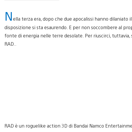
N
ella terza era, dopo che due apocalissi hanno dilaniato i
disposizione si sta esaurendo. E per non soccombere al pro
fonte di energia nelle terre desolate. Per riuscirci, tuttav
RAD..
RAD è un roguelike action 3D di Bandai Namco Entertainmen