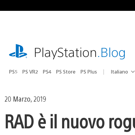
Salta
al
contenuto
playstation.com
PlayStation
.Blog
PS5
PS VR2
PS4
PS Store
PS Plus
Italiano
Seleziona
Regione
una
attuale:
Regione
20 Marzo, 2019
RAD è il nuovo rogu