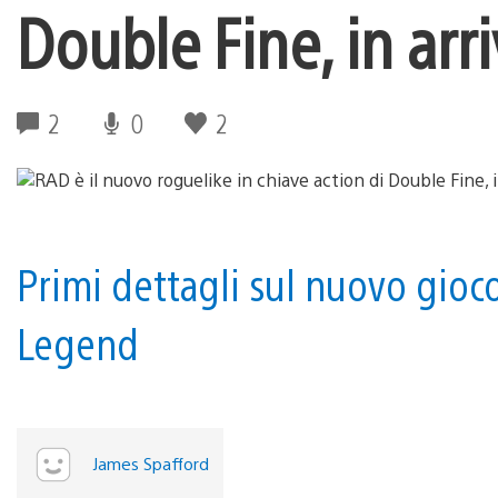
Double Fine, in arr
2
0
2
Primi dettagli sul nuovo gioco 
Legend
James Spafford