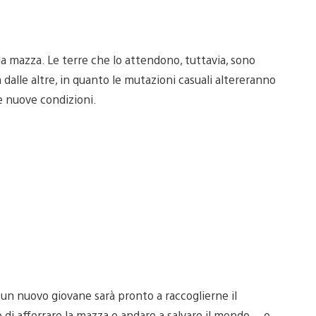
ida mazza. Le terre che lo attendono, tuttavia, sono
 dalle altre, in quanto le mutazioni casuali altereranno
le nuove condizioni.
, un nuovo giovane sarà pronto a raccoglierne il
di afferrare la mazza e andare a salvare il mondo… o