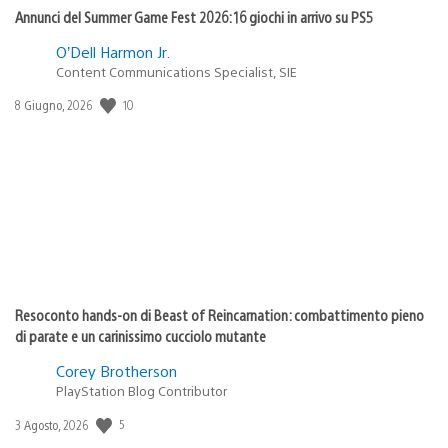
Annunci del Summer Game Fest 2026: 16 giochi in arrivo su PS5
O’Dell Harmon Jr.
Content Communications Specialist, SIE
10
Data
8 Giugno, 2026
di
pubblicazione:
Resoconto hands-on di Beast of Reincarnation: combattimento pieno
di parate e un carinissimo cucciolo mutante
Corey Brotherson
PlayStation Blog Contributor
5
Data
3 Agosto, 2026
di