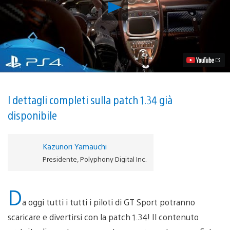
Riproduci
video
L’aggiornamento
di
GT
Sport
di
oggi
offre
ai
piloti
I dettagli completi sulla patch 1.34 già
alcune
disponibile
supercar
europee
e
un
Kazunori Yamauchi
nuovo
Presidente, Polyphony Digital Inc.
circuito
D
a oggi tutti i tutti i piloti di GT Sport potranno
scaricare e divertirsi con la patch 1.34! Il contenuto