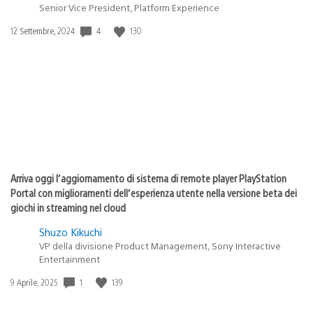
Senior Vice President, Platform Experience
4
130
Data
12 Settembre, 2024
di
pubblicazione:
Arriva oggi l’aggiornamento di sistema di remote player PlayStation
Portal con miglioramenti dell’esperienza utente nella versione beta dei
giochi in streaming nel cloud
Shuzo Kikuchi
VP della divisione Product Management, Sony Interactive
Entertainment
1
139
Data
9 Aprile, 2025
di
pubblicazione: