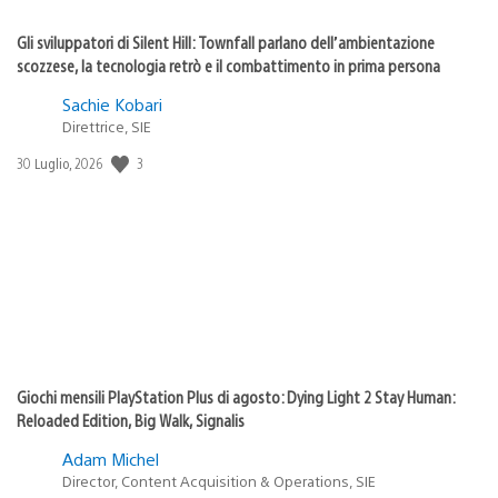
Gli sviluppatori di Silent Hill: Townfall parlano dell’ambientazione
scozzese, la tecnologia retrò e il combattimento in prima persona
Sachie Kobari
Direttrice, SIE
3
Data
30 Luglio, 2026
di
pubblicazione:
Giochi mensili PlayStation Plus di agosto: Dying Light 2 Stay Human:
Reloaded Edition, Big Walk, Signalis
Adam Michel
Director, Content Acquisition & Operations, SIE