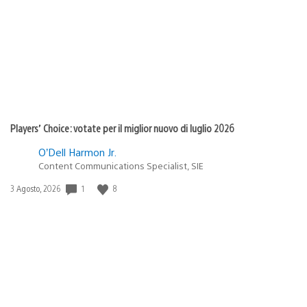
pubblicazione:
Players’ Choice: votate per il miglior nuovo di luglio 2026
O’Dell Harmon Jr.
Content Communications Specialist, SIE
1
8
Data
3 Agosto, 2026
di
pubblicazione: