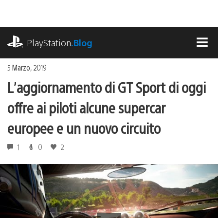
Salta
al
contenuto
playstation.com
PlayStation
.Blog
MEN
5 Marzo, 2019
L’aggiornamento di GT Sport di oggi
offre ai piloti alcune supercar
europee e un nuovo circuito
1
0
2