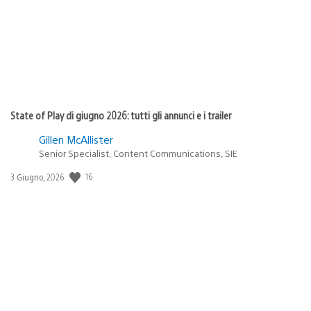
State of Play di giugno 2026: tutti gli annunci e i trailer
Gillen McAllister
Senior Specialist, Content Communications, SIE
16
Data
3 Giugno, 2026
di
pubblicazione: