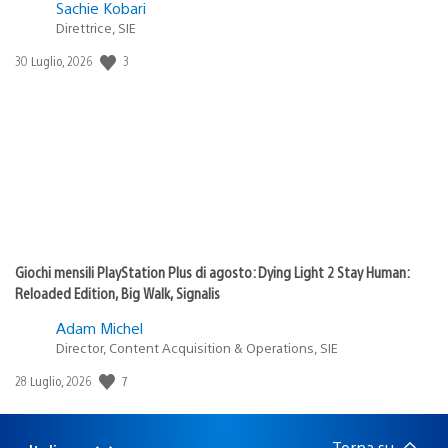
Sachie Kobari
Direttrice, SIE
Data
3
30 Luglio, 2026
di
pubblicazione:
Giochi mensili PlayStation Plus di agosto: Dying Light 2 Stay Human:
Reloaded Edition, Big Walk, Signalis
Adam Michel
Director, Content Acquisition & Operations, SIE
Data
7
28 Luglio, 2026
di
pubblicazione:
Torna su