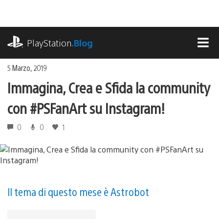
Salta
al
contenuto
playstation.com
PlayStation
.Blog
MEN
5 Marzo, 2019
Immagina, Crea e Sfida la community
con #PSFanArt su Instagram!
0
0
1
Il tema di questo mese è Astrobot