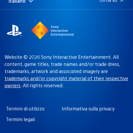
Italiano
Seleziona
Regione
una
attuale:
Regione
Sony
Interactive
Entertainment
Website © 2026 Sony Interactive Entertainment. All
content, game titles, trade names and/or trade dress,
trademarks, artwork and associated imagery are
trademarks and/or copyright material of their respective
owners
. All rights reserved.
Termini di utilizzo
Informativa sulla privacy
Termini legali