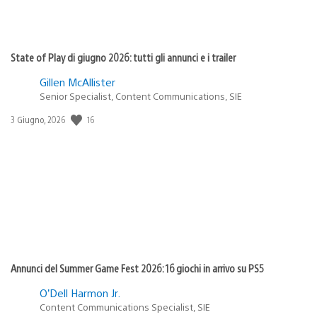
State of Play di giugno 2026: tutti gli annunci e i trailer
Gillen McAllister
Senior Specialist, Content Communications, SIE
Data
16
3 Giugno, 2026
di
pubblicazione:
Annunci del Summer Game Fest 2026: 16 giochi in arrivo su PS5
O’Dell Harmon Jr.
Content Communications Specialist, SIE