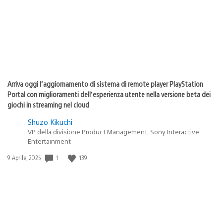
Arriva oggi l’aggiornamento di sistema di remote player PlayStation
Portal con miglioramenti dell’esperienza utente nella versione beta dei
giochi in streaming nel cloud
Shuzo Kikuchi
VP della divisione Product Management, Sony Interactive
Entertainment
Data
1
139
9 Aprile, 2025
di
pubblicazione: