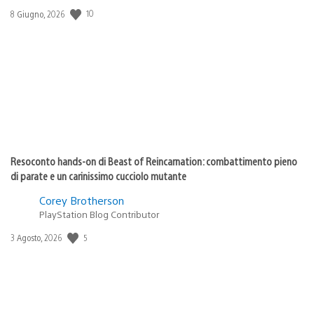
Data
10
8 Giugno, 2026
di
pubblicazione:
Resoconto hands-on di Beast of Reincarnation: combattimento pieno
di parate e un carinissimo cucciolo mutante
Corey Brotherson
PlayStation Blog Contributor
Data
5
3 Agosto, 2026
di
pubblicazione: