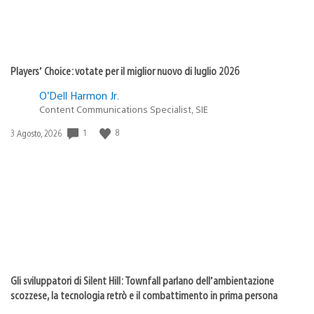
Players’ Choice: votate per il miglior nuovo di luglio 2026
O’Dell Harmon Jr.
Content Communications Specialist, SIE
Data
1
8
3 Agosto, 2026
di
pubblicazione:
Gli sviluppatori di Silent Hill: Townfall parlano dell’ambientazione
scozzese, la tecnologia retrò e il combattimento in prima persona