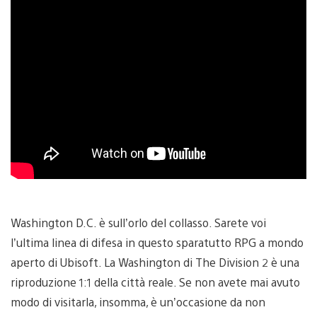
Washington D.C. è sull’orlo del collasso. Sarete voi
l’ultima linea di difesa in questo sparatutto RPG a mondo
aperto di Ubisoft. La Washington di The Division 2 è una
riproduzione 1:1 della città reale. Se non avete mai avuto
modo di visitarla, insomma, è un’occasione da non