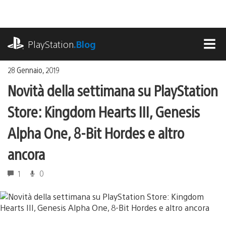
Salta
al
contenuto
playstation.com
PlayStation
.Blog
MEN
28 Gennaio, 2019
Novità della settimana su PlayStation
Store: Kingdom Hearts III, Genesis
Alpha One, 8-Bit Hordes e altro
ancora
1
0