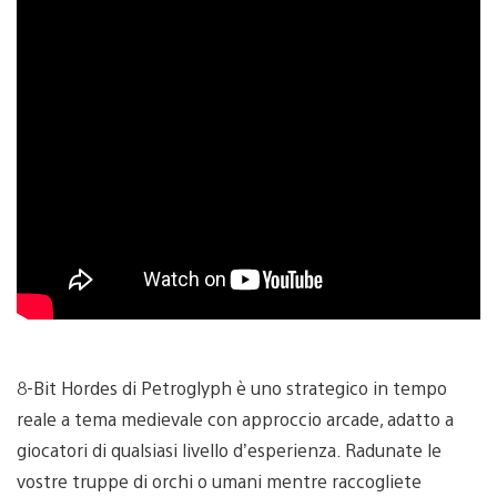
8-Bit Hordes di Petroglyph è uno strategico in tempo
reale a tema medievale con approccio arcade, adatto a
giocatori di qualsiasi livello d’esperienza. Radunate le
vostre truppe di orchi o umani mentre raccogliete