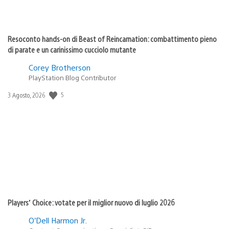
Resoconto hands-on di Beast of Reincarnation: combattimento pieno
di parate e un carinissimo cucciolo mutante
Corey Brotherson
PlayStation Blog Contributor
5
Data
3 Agosto, 2026
di
pubblicazione:
Players’ Choice: votate per il miglior nuovo di luglio 2026
O’Dell Harmon Jr.