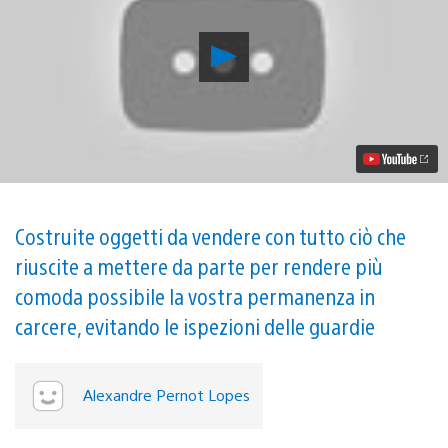
Riproduci
video
Costruite
oggetti
di
contrabbando
con
i
controller
PS
Move
Costruite oggetti da vendere con tutto ciò che
in
riuscite a mettere da parte per rendere più
Prison
Boss
comoda possibile la vostra permanenza in
VR,
in
carcere, evitando le ispezioni delle guardie
uscita
il
5
dicembre
Alexandre Pernot Lopes
su
PS
VR