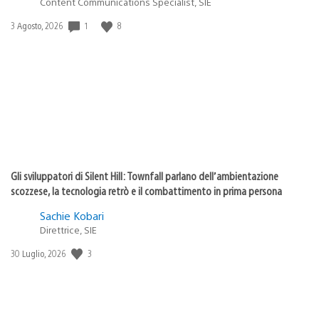
Content Communications Specialist, SIE
1
8
Data
3 Agosto, 2026
di
pubblicazione:
Gli sviluppatori di Silent Hill: Townfall parlano dell’ambientazione
scozzese, la tecnologia retrò e il combattimento in prima persona
Sachie Kobari
Direttrice, SIE
3
Data
30 Luglio, 2026
di
pubblicazione: