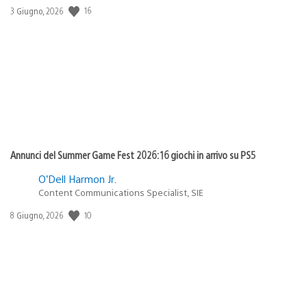
16
Data
3 Giugno, 2026
di
pubblicazione:
Annunci del Summer Game Fest 2026: 16 giochi in arrivo su PS5
O’Dell Harmon Jr.
Content Communications Specialist, SIE
10
Data
8 Giugno, 2026
di
pubblicazione: