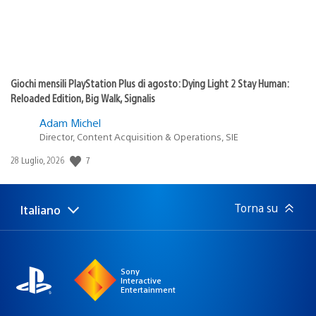
Giochi mensili PlayStation Plus di agosto: Dying Light 2 Stay Human:
Reloaded Edition, Big Walk, Signalis
Adam Michel
Director, Content Acquisition & Operations, SIE
7
Data
28 Luglio, 2026
di
pubblicazione:
Torna su
Italiano
Seleziona
Regione
una
attuale:
Regione
Sony
Interactive
Entertainment