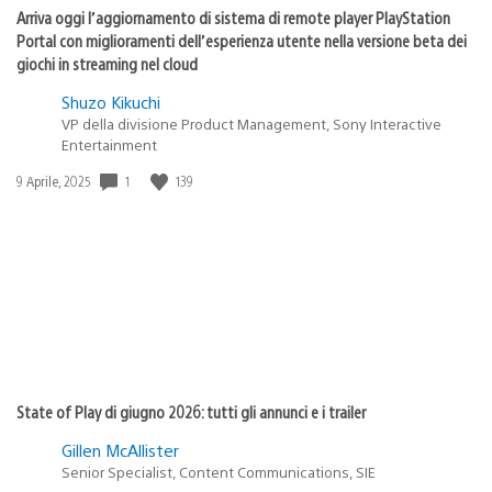
Arriva oggi l’aggiornamento di sistema di remote player PlayStation
Portal con miglioramenti dell’esperienza utente nella versione beta dei
giochi in streaming nel cloud
Shuzo Kikuchi
VP della divisione Product Management, Sony Interactive
Entertainment
1
139
Data
9 Aprile, 2025
di
pubblicazione:
State of Play di giugno 2026: tutti gli annunci e i trailer
Gillen McAllister
Senior Specialist, Content Communications, SIE