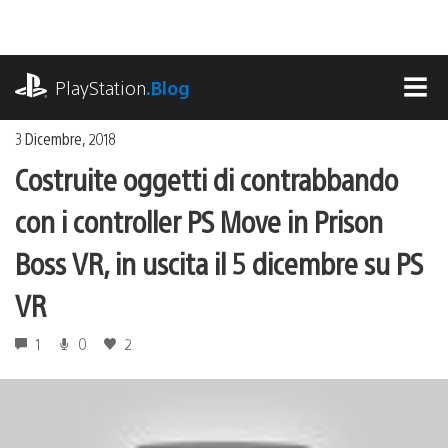
Salta
al
contenuto
playstation.com
PlayStation
.Blog
MEN
3 Dicembre, 2018
Costruite oggetti di contrabbando
con i controller PS Move in Prison
Boss VR, in uscita il 5 dicembre su PS
VR
1
0
2