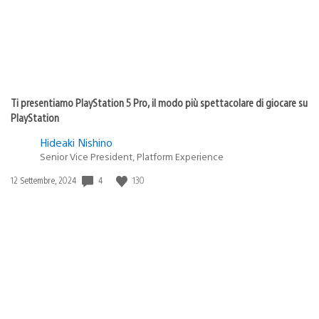
Ti presentiamo PlayStation 5 Pro, il modo più spettacolare di giocare su
PlayStation
Hideaki Nishino
Senior Vice President, Platform Experience
4
130
Data
12 Settembre, 2024
di
pubblicazione: