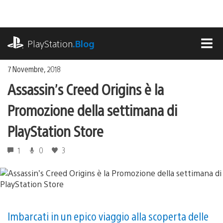
Salta
al
contenuto
playstation.com
PlayStation
.Blog
MEN
7 Novembre, 2018
Assassin’s Creed Origins è la
Promozione della settimana di
PlayStation Store
1
0
3
Imbarcati in un epico viaggio alla scoperta delle