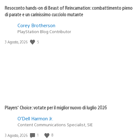
Resoconto hands-on di Beast of Reincarnation: combattimento pieno
di parate e un carinissimo cucciolo mutante
Corey Brotherson
PlayStation Blog Contributor
5
Data
3 Agosto, 2026
di
pubblicazione:
Players’ Choice: votate per il miglior nuovo di luglio 2026
O’Dell Harmon Jr.
Content Communications Specialist, SIE
1
8
Data
3 Agosto, 2026