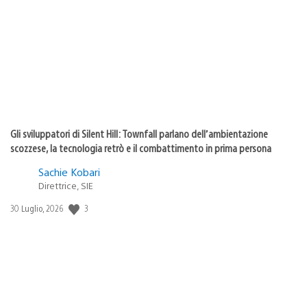
di
pubblicazione:
Gli sviluppatori di Silent Hill: Townfall parlano dell’ambientazione
scozzese, la tecnologia retrò e il combattimento in prima persona
Sachie Kobari
Direttrice, SIE
3
Data
30 Luglio, 2026
di
pubblicazione: