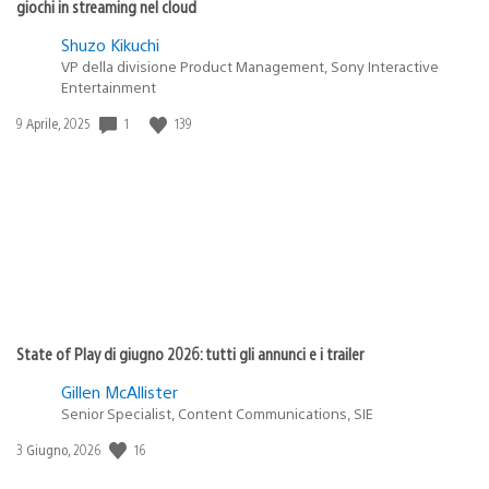
giochi in streaming nel cloud
Shuzo Kikuchi
VP della divisione Product Management, Sony Interactive
Entertainment
1
139
Data
9 Aprile, 2025
di
pubblicazione:
State of Play di giugno 2026: tutti gli annunci e i trailer
Gillen McAllister
Senior Specialist, Content Communications, SIE
16
Data
3 Giugno, 2026
di
pubblicazione: