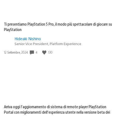
Ti presentiamo PlayStation 5 Pro, il modo più spettacolare di giocare su
PlayStation
Hideaki Nishino
Senior Vice President, Platform Experience
4
130
Data
12 Settembre, 2024
di
pubblicazione:
Arriva oggi l’aggiornamento di sistema di remote player PlayStation
Portal con miglioramenti dell’esperienza utente nella versione beta dei