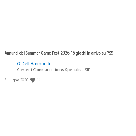
Annunci del Summer Game Fest 2026: 16 giochi in arrivo su PS5
O’Dell Harmon Jr.
Content Communications Specialist, SIE
10
Data
8 Giugno, 2026
di
pubblicazione: