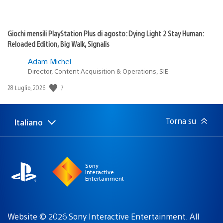
Giochi mensili PlayStation Plus di agosto: Dying Light 2 Stay Human:
Reloaded Edition, Big Walk, Signalis
Adam Michel
Director, Content Acquisition & Operations, SIE
7
Data
28 Luglio, 2026
di
pubblicazione:
Torna su
Italiano
Seleziona
Regione
una
attuale:
Regione
Sony
Interactive
Entertainment
Website © 2026 Sony Interactive Entertainment. All