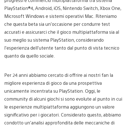
progressi e commercio multipiattaforma tra sistema
PlayStation®4, Android, iOS, Nintendo Switch, Xbox One,
Microsoft Windows e sistemi operativi Mac. Riteniamo
che questa beta sia un’occasione per condurre test
accurati e assicurarci che il gioco multipiattaforma sia al
suo meglio su sistema PlayStation, considerando
l’esperienza dell’utente tanto dal punto di vista tecnico
quanto da quello sociale.
Per 24 anni abbiamo cercato di offrire ai nostri fan la
migliore esperienza di gioco da una prospettiva
unicamente incentrata su PlayStation. Oggi, le
community di alcuni giochi si sono evolute al punto in cui
le esperienze multipiattaforma aggiungono un valore
significativo per i giocatori. Considerato questo, abbiamo
condotto un’analisi approfondita delle meccaniche di