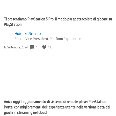
Ti presentiamo PlayStation 5 Pro, il modo più spettacolare di giocare su
PlayStation
Hideaki Nishino
Senior Vice President, Platform Experience
4
130
Data
12 Settembre, 2024
di
pubblicazione:
Arriva oggi l’aggiornamento di sistema di remote player PlayStation
Portal con miglioramenti dell’esperienza utente nella versione beta dei
giochi in streaming nel cloud