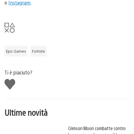
e
Instagram
.
Epic Games
Fortnite
Ti è piaciuto?
Mi
piace
Ultime novità
Crimson Moon combatte contro