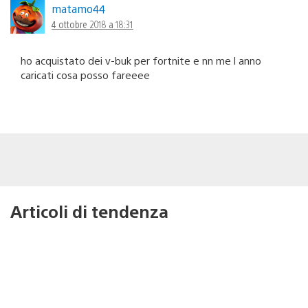
matamo44
4 ottobre 2018 a 18:31
ho acquistato dei v-buk per fortnite e nn me l anno
caricati cosa posso fareeee
Articoli di tendenza