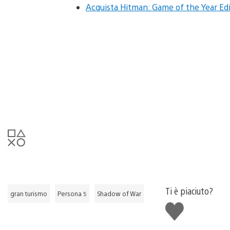
Acquista Hitman: Game of the Year Edi
Ti è piaciuto?
gran turismo
Persona 5
Shadow of War
Mi
piace