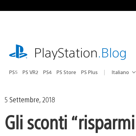
Salta
al
contenuto
playstation.com
PlayStation
.Blog
PS5
PS VR2
PS4
PS Store
PS Plus
Italiano
Seleziona
Regione
una
attuale:
Regione
5 Settembre, 2018
Gli sconti “risparm