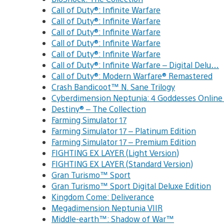
Call of Duty®: Infinite Warfare
Call of Duty®: Infinite Warfare
Call of Duty®: Infinite Warfare
Call of Duty®: Infinite Warfare
Call of Duty®: Infinite Warfare
Call of Duty®: Infinite Warfare – Digital Delu…
Call of Duty®: Modern Warfare® Remastered
Crash Bandicoot™ N. Sane Trilogy
Cyberdimension Neptunia: 4 Goddesses Onlin
Destiny® – The Collection
Farming Simulator 17
Farming Simulator 17 – Platinum Edition
Farming Simulator 17 – Premium Edition
FIGHTING EX LAYER (Light Version)
FIGHTING EX LAYER (Standard Version)
Gran Turismo™ Sport
Gran Turismo™ Sport Digital Deluxe Edition
Kingdom Come: Deliverance
Megadimension Neptunia VIIR
Middle-earth™: Shadow of War™