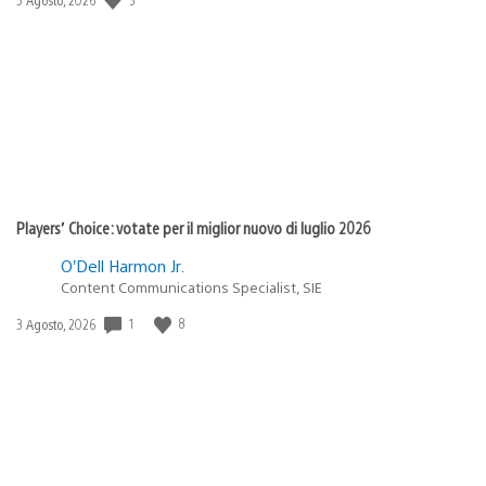
di
pubblicazione:
Players’ Choice: votate per il miglior nuovo di luglio 2026
O’Dell Harmon Jr.
Content Communications Specialist, SIE
1
8
Data
3 Agosto, 2026
di
pubblicazione: