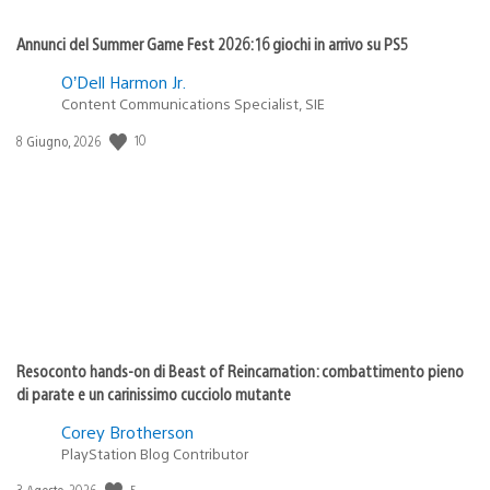
Annunci del Summer Game Fest 2026: 16 giochi in arrivo su PS5
O’Dell Harmon Jr.
Content Communications Specialist, SIE
10
Data
8 Giugno, 2026
di
pubblicazione:
Resoconto hands-on di Beast of Reincarnation: combattimento pieno
di parate e un carinissimo cucciolo mutante
Corey Brotherson
PlayStation Blog Contributor
5
Data
3 Agosto, 2026