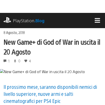
Salta
al
contenuto
playstation.com
PlayStation
.Blog
MEN
8 Agosto, 2018
New Game+ di God of War in uscita il
20 Agosto
1
0
4
Il prossimo mese, saranno disponibili nemici di
livello superiore, nuove armi e salti
cinematografici per PS4 Epic