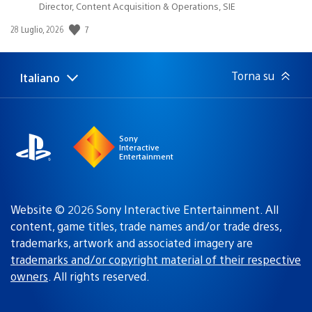
Director, Content Acquisition & Operations, SIE
7
Data
28 Luglio, 2026
di
pubblicazione:
Torna su
Italiano
Seleziona
Regione
una
attuale:
Regione
Sony
Interactive
Entertainment
Website © 2026 Sony Interactive Entertainment. All
content, game titles, trade names and/or trade dress,
trademarks, artwork and associated imagery are
trademarks and/or copyright material of their respective
owners
. All rights reserved.