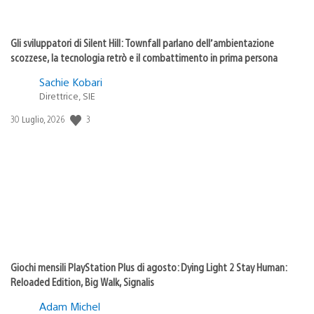
Gli sviluppatori di Silent Hill: Townfall parlano dell’ambientazione
scozzese, la tecnologia retrò e il combattimento in prima persona
Sachie Kobari
Direttrice, SIE
3
Data
30 Luglio, 2026
di
pubblicazione:
Giochi mensili PlayStation Plus di agosto: Dying Light 2 Stay Human:
Reloaded Edition, Big Walk, Signalis
Adam Michel