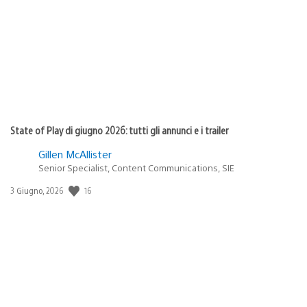
pubblicazione:
State of Play di giugno 2026: tutti gli annunci e i trailer
Gillen McAllister
Senior Specialist, Content Communications, SIE
16
Data
3 Giugno, 2026
di
pubblicazione: