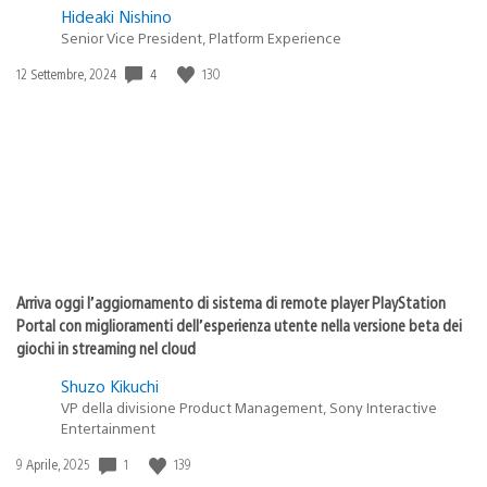
Hideaki Nishino
Senior Vice President, Platform Experience
4
130
Data
12 Settembre, 2024
di
pubblicazione:
Arriva oggi l’aggiornamento di sistema di remote player PlayStation
Portal con miglioramenti dell’esperienza utente nella versione beta dei
giochi in streaming nel cloud
Shuzo Kikuchi
VP della divisione Product Management, Sony Interactive
Entertainment
1
139
Data
9 Aprile, 2025
di