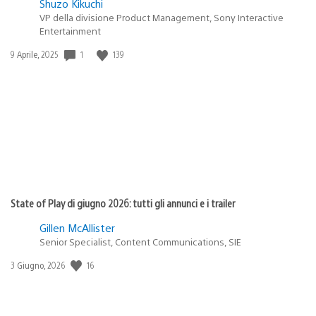
Shuzo Kikuchi
VP della divisione Product Management, Sony Interactive
Entertainment
1
139
Data
9 Aprile, 2025
di
pubblicazione:
State of Play di giugno 2026: tutti gli annunci e i trailer
Gillen McAllister
Senior Specialist, Content Communications, SIE
16
Data
3 Giugno, 2026
di
pubblicazione: