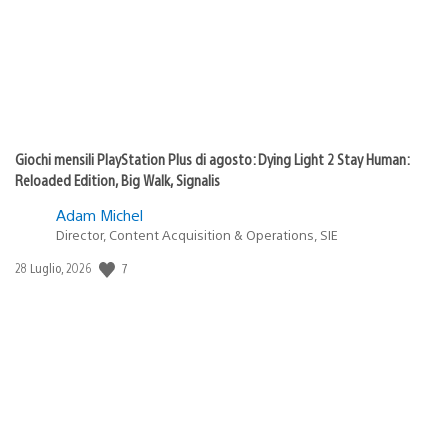
Giochi mensili PlayStation Plus di agosto: Dying Light 2 Stay Human:
Reloaded Edition, Big Walk, Signalis
Adam Michel
Director, Content Acquisition & Operations, SIE
7
Data
28 Luglio, 2026
di
pubblicazione: