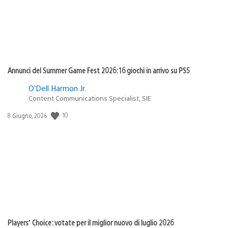
Annunci del Summer Game Fest 2026: 16 giochi in arrivo su PS5
O’Dell Harmon Jr.
Content Communications Specialist, SIE
10
Data
8 Giugno, 2026
di
pubblicazione:
Players’ Choice: votate per il miglior nuovo di luglio 2026