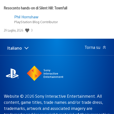
Resoconto hands-on di Silent Hill: Townfall
Phil Hornshaw
PlayStation Blog Contributor
3
Data
29 Luglio, 2026
di
pubblicazione:
Torna su
Italiano
Seleziona
Regione
una
attuale:
Regione
Sony
Interactive
Entertainment
Website © 2026 Sony Interactive Entertainment. All
content, game titles, trade names and/or trade dress,
trademarks, artwork and associated imagery are