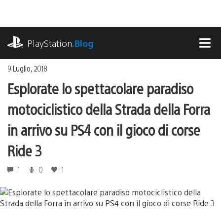
Salta
al
contenuto
playstation.com
PlayStation
.Blog
MEN
9 Luglio, 2018
Esplorate lo spettacolare paradiso
motociclistico della Strada della Forra
in arrivo su PS4 con il gioco di corse
Ride 3
1
0
1