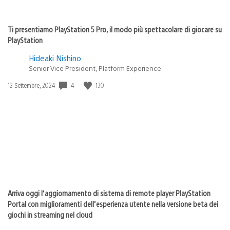
Ti presentiamo PlayStation 5 Pro, il modo più spettacolare di giocare su
PlayStation
Hideaki Nishino
Senior Vice President, Platform Experience
4
130
Data
12 Settembre, 2024
di
pubblicazione:
Arriva oggi l’aggiornamento di sistema di remote player PlayStation
Portal con miglioramenti dell’esperienza utente nella versione beta dei
giochi in streaming nel cloud