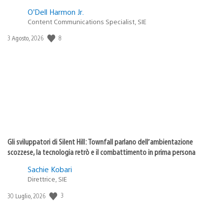
O’Dell Harmon Jr.
Content Communications Specialist, SIE
8
Data
3 Agosto, 2026
di
pubblicazione:
Gli sviluppatori di Silent Hill: Townfall parlano dell’ambientazione
scozzese, la tecnologia retrò e il combattimento in prima persona
Sachie Kobari
Direttrice, SIE
3
Data
30 Luglio, 2026
di
pubblicazione: