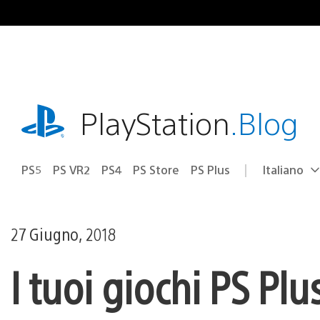
Salta
al
contenuto
playstation.com
PlayStation
.Blog
PS5
PS VR2
PS4
PS Store
PS Plus
Italiano
Seleziona
Regione
una
attuale:
Regione
27 Giugno, 2018
I tuoi giochi PS Pl