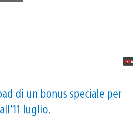
tuoi
giochi
PS
Plus
per
luglio
sono
Absolver
e
Heavy
Rain
load di un bonus speciale per
all'11 luglio.