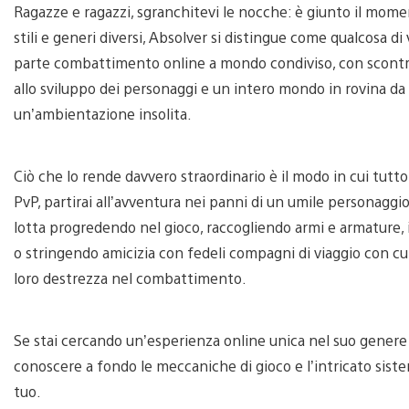
Ragazze e ragazzi, sgranchitevi le nocche: è giunto il momen
stili e generi diversi, Absolver si distingue come qualcosa di
parte combattimento online a mondo condiviso, con scontri 
allo sviluppo dei personaggi e un intero mondo in rovina da e
un’ambientazione insolita.
Ciò che lo rende davvero straordinario è il modo in cui tutt
PvP, partirai all’avventura nei panni di un umile personaggio 
lotta progredendo nel gioco, raccogliendo armi e armature, i
o stringendo amicizia con fedeli compagni di viaggio con cui
loro destrezza nel combattimento.
Se stai cercando un’esperienza online unica nel suo genere co
conoscere a fondo le meccaniche di gioco e l’intricato sistem
tuo.