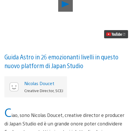
Riproduci
video
Astro
Bot
Rescue
Mission,
sviluppato
dal
team
responsabile
di
Guida Astro in 26 emozionanti livelli in questo
The
nuovo platform di Japan Studio
Playroom,
è
in
arrivo
Nicolas Doucet
su
Creative Director, SCEJ
PS
VR
C
iao, sono Nicolas Doucet, creative director e producer
di Japan Studio ed è un grande onore poter condividere