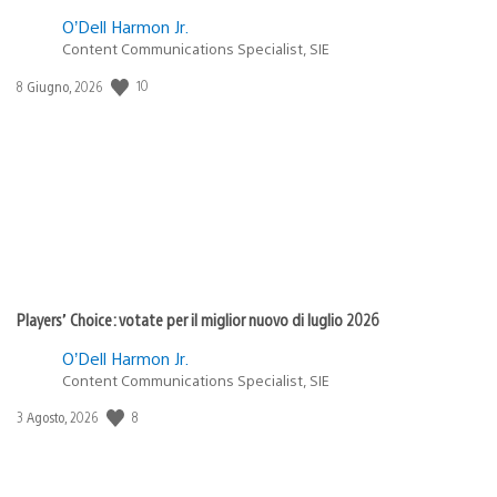
O’Dell Harmon Jr.
Content Communications Specialist, SIE
10
Data
8 Giugno, 2026
di
pubblicazione:
Players’ Choice: votate per il miglior nuovo di luglio 2026
O’Dell Harmon Jr.
Content Communications Specialist, SIE
8
Data
3 Agosto, 2026
di
pubblicazione: