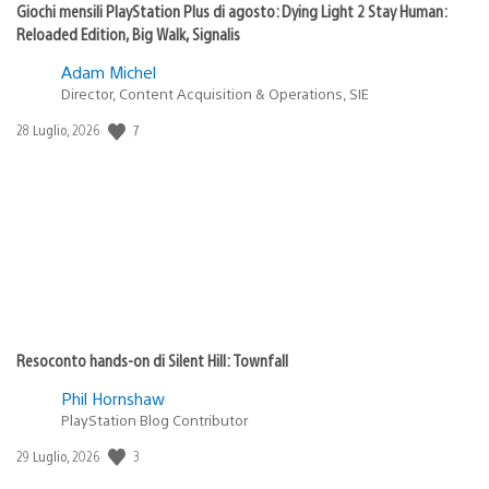
Giochi mensili PlayStation Plus di agosto: Dying Light 2 Stay Human:
Reloaded Edition, Big Walk, Signalis
Adam Michel
Director, Content Acquisition & Operations, SIE
7
Data
28 Luglio, 2026
di
pubblicazione:
Resoconto hands-on di Silent Hill: Townfall
Phil Hornshaw
PlayStation Blog Contributor
3
Data
29 Luglio, 2026
di