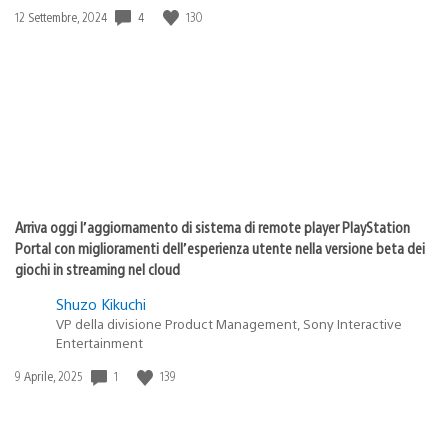
4
130
Data
12 Settembre, 2024
di
pubblicazione:
Arriva oggi l’aggiornamento di sistema di remote player PlayStation
Portal con miglioramenti dell’esperienza utente nella versione beta dei
giochi in streaming nel cloud
Shuzo Kikuchi
VP della divisione Product Management, Sony Interactive
Entertainment
1
139
Data
9 Aprile, 2025
di
pubblicazione: