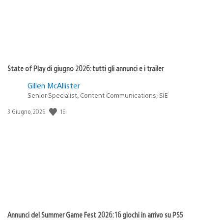
State of Play di giugno 2026: tutti gli annunci e i trailer
Gillen McAllister
Senior Specialist, Content Communications, SIE
16
Data
3 Giugno, 2026
di
pubblicazione:
Annunci del Summer Game Fest 2026: 16 giochi in arrivo su PS5