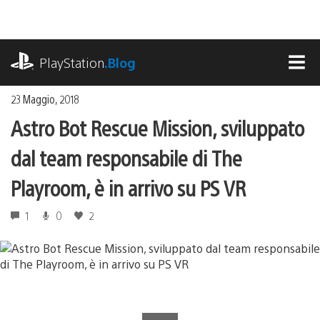
Salta
al
contenuto
playstation.com
PlayStation
.Blog
MEN
23 Maggio, 2018
Astro Bot Rescue Mission, sviluppato
dal team responsabile di The
Playroom, è in arrivo su PS VR
1
0
2