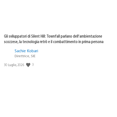
Gli sviluppatori di Silent Hill: Townfall parlano dell’ambientazione
scozzese, la tecnologia retrò e il combattimento in prima persona
Sachie Kobari
Direttrice, SIE
3
Data
30 Luglio, 2026
di
pubblicazione: