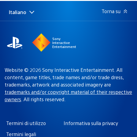
pubblicazione:
Torna su
Italiano
Seleziona
Regione
una
attuale:
Regione
Sony
Interactive
Entertainment
Website © 2026 Sony Interactive Entertainment. All
content, game titles, trade names and/or trade dress,
trademarks, artwork and associated imagery are
trademarks and/or copyright material of their respective
owners
. All rights reserved.
Termini di utilizzo
Informativa sulla privacy
Termini legali