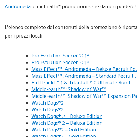
Andromeda
, e molti altri* promozioni serie da non perdere!
L’elenco completo dei contenuti della promozione è riportat
per i prezzi locali.
Pro Evolution Soccer 2018
Pro Evolution Soccer 2018
Mass Effect™: Andromeda – Deluxe Recruit E
Mass Effect™: Andromeda – Standard Recruit
Battlefield™ 1 & Titanfall™ 2 Ultimate Bund…
Middle-earth™: Shadow of War™
Middle-earth™: Shadow of War™ Expansion Pa
Watch Dogs®2
Watch Dogs®2
Watch Dogs® 2 – Deluxe Edition
Watch Dogs® 2 – Deluxe Edition
Watch Dogs®2 – Gold Edition
Watch Dogs®2 – Gold Edition