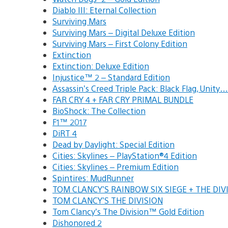
Diablo III: Eternal Collection
Surviving Mars
Surviving Mars – Digital Deluxe Edition
Surviving Mars – First Colony Edition
Extinction
Extinction: Deluxe Edition
Injustice™ 2 – Standard Edition
Assassin’s Creed Triple Pack: Black Flag, Unity…
FAR CRY 4 + FAR CRY PRIMAL BUNDLE
BioShock: The Collection
F1™ 2017
DiRT 4
Dead by Daylight: Special Edition
Cities: Skylines – PlayStation®4 Edition
Cities: Skylines – Premium Edition
Spintires: MudRunner
TOM CLANCY’S RAINBOW SIX SIEGE + THE DI
TOM CLANCY’S THE DIVISION
Tom Clancy’s The Division™ Gold Edition
Dishonored 2