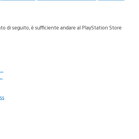
o di seguito, è sufficiente andare al PlayStation Store
d…
 …
ss