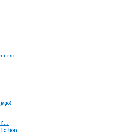
dition
jago)
c …
e E…
Edition