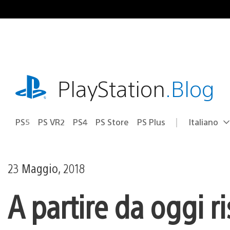
Salta
al
contenuto
playstation.com
PlayStation
.Blog
PS5
PS VR2
PS4
PS Store
PS Plus
Italiano
Seleziona
Regione
una
attuale:
Regione
23 Maggio, 2018
A partire da oggi r