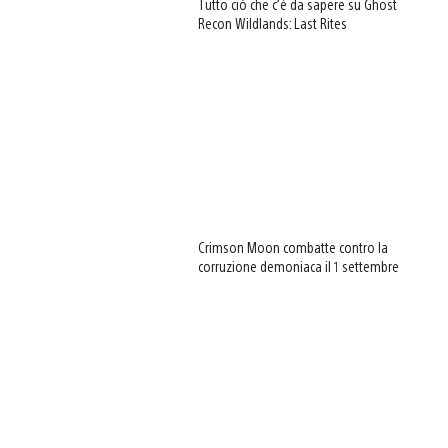
Tutto ciò che c’è da sapere su Ghost
Recon Wildlands: Last Rites
Crimson Moon combatte contro la
corruzione demoniaca il 1 settembre