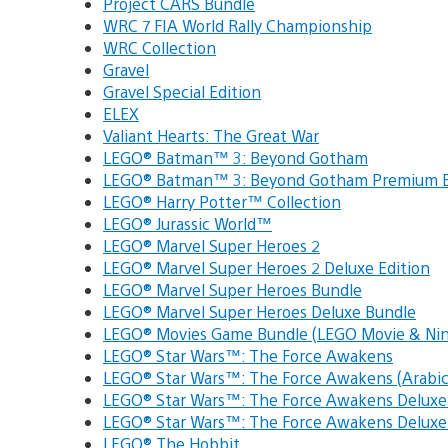
Project CARS Bundle
WRC 7 FIA World Rally Championship
WRC Collection
Gravel
Gravel Special Edition
ELEX
Valiant Hearts: The Great War
LEGO® Batman™ 3: Beyond Gotham
LEGO® Batman™ 3: Beyond Gotham Premium E
LEGO® Harry Potter™ Collection
LEGO® Jurassic World™
LEGO® Marvel Super Heroes 2
LEGO® Marvel Super Heroes 2 Deluxe Edition
LEGO® Marvel Super Heroes Bundle
LEGO® Marvel Super Heroes Deluxe Bundle
LEGO® Movies Game Bundle (LEGO Movie & Nin
LEGO® Star Wars™: The Force Awakens
LEGO® Star Wars™: The Force Awakens (Arabi
LEGO® Star Wars™: The Force Awakens Delux
LEGO® Star Wars™: The Force Awakens Deluxe 
LEGO® The Hobbit