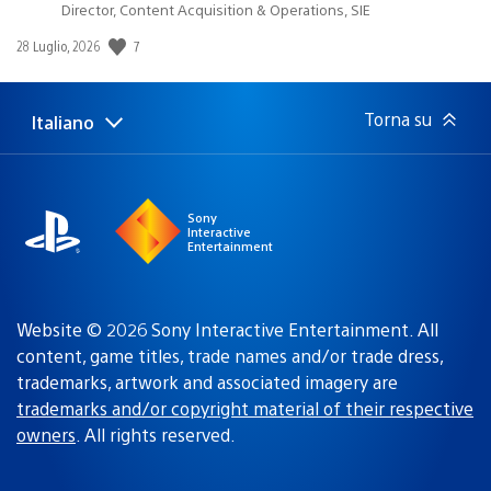
Director, Content Acquisition & Operations, SIE
7
Data
28 Luglio, 2026
di
pubblicazione:
Torna su
Italiano
Seleziona
Regione
una
attuale:
Regione
Sony
Interactive
Entertainment
Website © 2026 Sony Interactive Entertainment. All
content, game titles, trade names and/or trade dress,
trademarks, artwork and associated imagery are
trademarks and/or copyright material of their respective
owners
. All rights reserved.