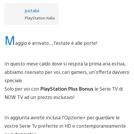
psitalia
PlayStation Italia
M
aggio è arrivato…l’estate è alle porte!
In questo mese caldo dove si respira la prima aria estiva,
abbiamo riservato per voi, cari gamers, un’offerta davvero
speciale.
Solo per voi con
PlayStation Plus Bonus
le Serie TV di
NOW TV ad un prezzo esclusivo!
In aggiunta avrete inclusa l’Opzione+ per guardare le
vostre Serie Tv preferite in HD e contemporaneamente