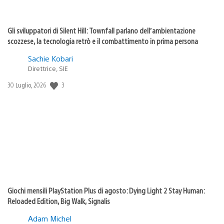
Gli sviluppatori di Silent Hill: Townfall parlano dell’ambientazione
scozzese, la tecnologia retrò e il combattimento in prima persona
Sachie Kobari
Direttrice, SIE
3
Data
30 Luglio, 2026
di
pubblicazione:
Giochi mensili PlayStation Plus di agosto: Dying Light 2 Stay Human:
Reloaded Edition, Big Walk, Signalis
Adam Michel