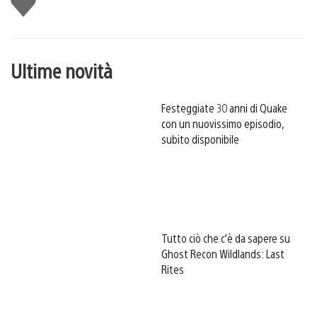
piace
Ultime novità
Festeggiate 30 anni di Quake
con un nuovissimo episodio,
subito disponibile
Tutto ciò che c’è da sapere su
Ghost Recon Wildlands: Last
Rites