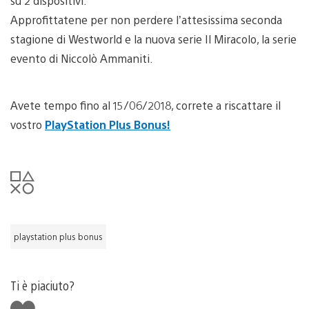
su 2 dispositivi.
Approfittatene per non perdere l’attesissima seconda
stagione di Westworld e la nuova serie Il Miracolo, la serie
evento di Niccolò Ammaniti.
Avete tempo fino al 15/06/2018, correte a riscattare il
vostro
PlayStation Plus Bonus!
playstation plus bonus
Ti è piaciuto?
Mi