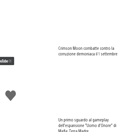
Crimson Moon combatte contro la
corruzione demoniaca il 1 settembre
Mi
piace
Un primo sguardo al gameplay
dell’espansione “Uomo d’Onore” di
Mafia: Terra Madre