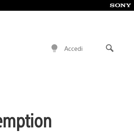
Accedi
Cerca
demption