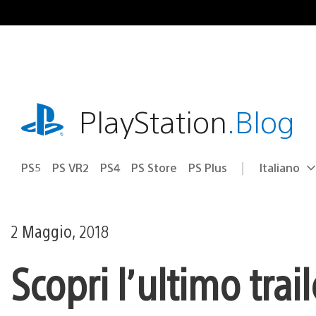
Salta
al
contenuto
playstation.com
PlayStation
.Blog
PS5
PS VR2
PS4
PS Store
PS Plus
Italiano
Seleziona
Regione
una
attuale:
Regione
2 Maggio, 2018
Scopri l’ultimo tr