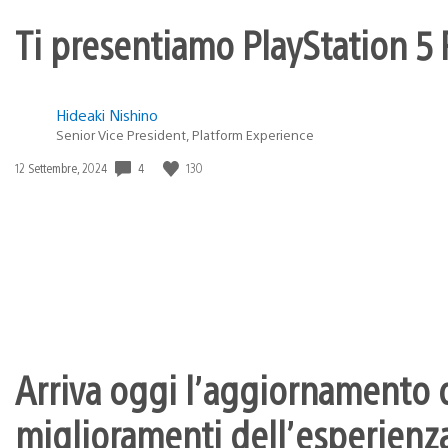
Ti presentiamo PlayStation 5 P
Hideaki Nishino
Senior Vice President, Platform Experience
4
130
Data
12 Settembre, 2024
di
pubblicazione:
Arriva oggi l’aggiornamento d
miglioramenti dell’esperienza