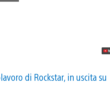
l’ultimo
trailer
di
Red
Dead
Redemption
2
firmato
Rockstar
avoro di Rockstar, in uscita su