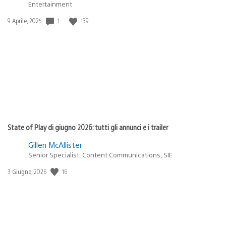
Entertainment
1
139
Data
9 Aprile, 2025
di
pubblicazione:
State of Play di giugno 2026: tutti gli annunci e i trailer
Gillen McAllister
Senior Specialist, Content Communications, SIE
16
Data
3 Giugno, 2026
di
pubblicazione: