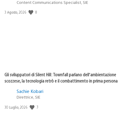
Content Communications Specialist, SIE
8
Data
3 Agosto, 2026
di
pubblicazione:
Gli sviluppatori di Silent Hill: Townfall parlano dell’ambientazione
scozzese, la tecnologia retrò e il combattimento in prima persona
Sachie Kobari
Direttrice, SIE
3
Data
30 Luglio, 2026
di
pubblicazione: