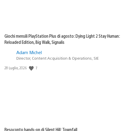
Giochi mensili PlayStation Plus di agosto: Dying Light 2 Stay Human:
Reloaded Edition, Big Walk, Signalis
Adam Michel
Director, Content Acquisition & Operations, SIE
7
Data
28 Luglio, 2026
di
pubblicazione:
Resoconto hands-on di Silent Hill: Townfall