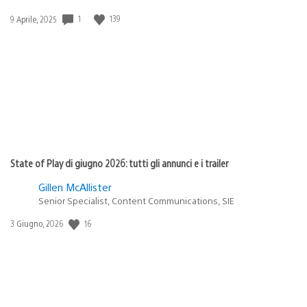
1
139
Data
9 Aprile, 2025
di
pubblicazione:
State of Play di giugno 2026: tutti gli annunci e i trailer
Gillen McAllister
Senior Specialist, Content Communications, SIE
16
Data
3 Giugno, 2026
di
pubblicazione: