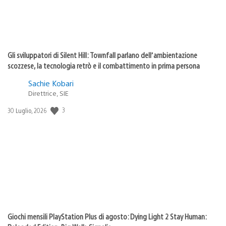
Gli sviluppatori di Silent Hill: Townfall parlano dell’ambientazione
scozzese, la tecnologia retrò e il combattimento in prima persona
Sachie Kobari
Direttrice, SIE
3
Data
30 Luglio, 2026
di
pubblicazione:
Giochi mensili PlayStation Plus di agosto: Dying Light 2 Stay Human: