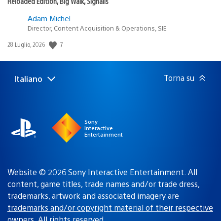
Reloaded Edition, Big Walk, Signalis
Adam Michel
Director, Content Acquisition & Operations, SIE
7
Data
28 Luglio, 2026
di
pubblicazione:
Torna su
Italiano
Seleziona
Regione
una
attuale:
Regione
Sony
Interactive
Entertainment
Website © 2026 Sony Interactive Entertainment. All
content, game titles, trade names and/or trade dress,
trademarks, artwork and associated imagery are
trademarks and/or copyright material of their respective
owners
. All rights reserved.