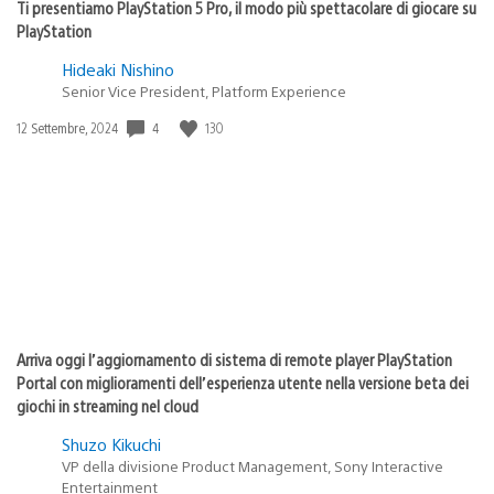
Ti presentiamo PlayStation 5 Pro, il modo più spettacolare di giocare su
PlayStation
Hideaki Nishino
Senior Vice President, Platform Experience
4
130
Data
12 Settembre, 2024
di
pubblicazione:
Arriva oggi l’aggiornamento di sistema di remote player PlayStation
Portal con miglioramenti dell’esperienza utente nella versione beta dei
giochi in streaming nel cloud
Shuzo Kikuchi
VP della divisione Product Management, Sony Interactive
Entertainment