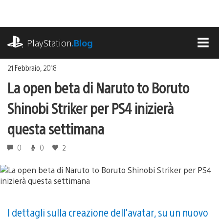
Salta
al
contenuto
playstation.com
PlayStation
.Blog
MEN
21 Febbraio, 2018
La open beta di Naruto to Boruto
Shinobi Striker per PS4 inizierà
questa settimana
0
0
2
I dettagli sulla creazione dell’avatar, su un nuovo