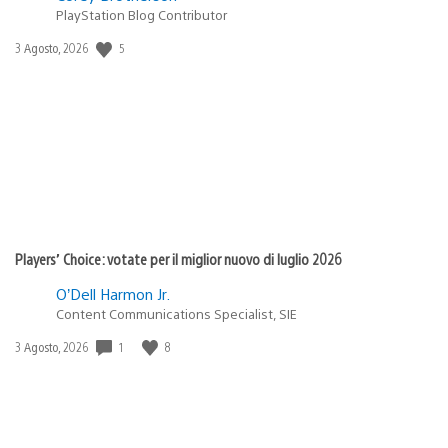
PlayStation Blog Contributor
5
Data
3 Agosto, 2026
di
pubblicazione:
Players’ Choice: votate per il miglior nuovo di luglio 2026
O’Dell Harmon Jr.
Content Communications Specialist, SIE
1
8
Data
3 Agosto, 2026
di
pubblicazione: