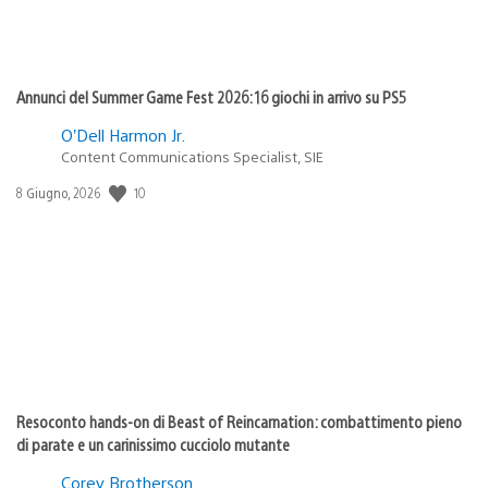
Annunci del Summer Game Fest 2026: 16 giochi in arrivo su PS5
O’Dell Harmon Jr.
Content Communications Specialist, SIE
10
Data
8 Giugno, 2026
di
pubblicazione:
Resoconto hands-on di Beast of Reincarnation: combattimento pieno
di parate e un carinissimo cucciolo mutante
Corey Brotherson