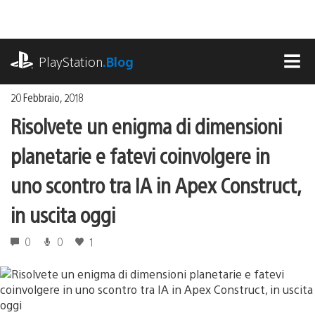
Salta
al
contenuto
playstation.com
PlayStation
.Blog
MEN
20 Febbraio, 2018
Risolvete un enigma di dimensioni
planetarie e fatevi coinvolgere in
uno scontro tra IA in Apex Construct,
in uscita oggi
0
0
1