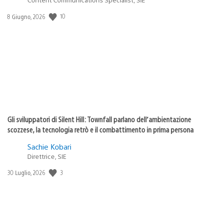
10
Data
8 Giugno, 2026
di
pubblicazione:
Gli sviluppatori di Silent Hill: Townfall parlano dell’ambientazione
scozzese, la tecnologia retrò e il combattimento in prima persona
Sachie Kobari
Direttrice, SIE
3
Data
30 Luglio, 2026
di
pubblicazione: