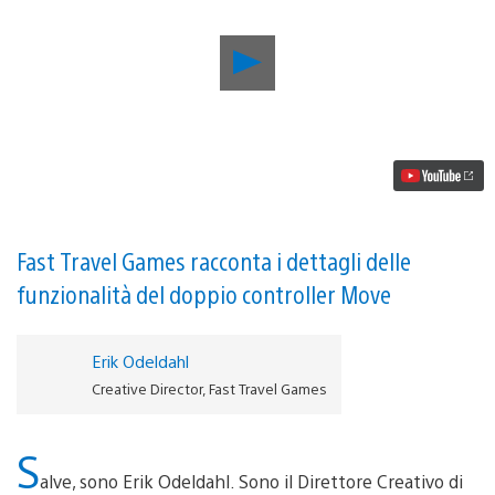
Riproduci
video
Risolvete
un
enigma
di
dimensioni
planetarie
e
fatevi
coinvolgere
Fast Travel Games racconta i dettagli delle
in
funzionalità del doppio controller Move
uno
scontro
tra
IA
Erik Odeldahl
in
Creative Director, Fast Travel Games
Apex
Construct,
in
S
uscita
oggi
alve, sono Erik Odeldahl. Sono il Direttore Creativo di