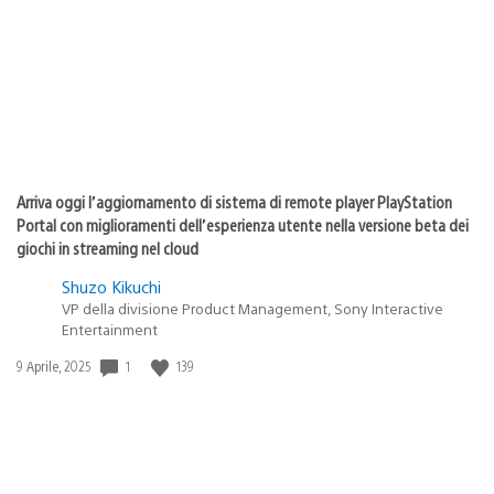
pubblicazione:
Arriva oggi l’aggiornamento di sistema di remote player PlayStation
Portal con miglioramenti dell’esperienza utente nella versione beta dei
giochi in streaming nel cloud
Shuzo Kikuchi
VP della divisione Product Management, Sony Interactive
Entertainment
1
139
Data
9 Aprile, 2025
di
pubblicazione: