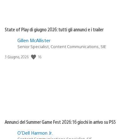
State of Play di giugno 2026: tutti gli annunci e i trailer
Gillen McAllister
Senior Specialist, Content Communications, SIE
16
Data
3 Giugno, 2026
di
pubblicazione:
Annunci del Summer Game Fest 2026: 16 giochi in arrivo su PS5
O’Dell Harmon Jr.
Content Communications Specialist, SIE