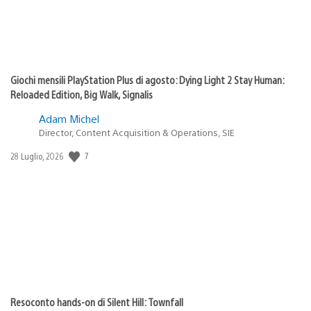
Giochi mensili PlayStation Plus di agosto: Dying Light 2 Stay Human:
Reloaded Edition, Big Walk, Signalis
Adam Michel
Director, Content Acquisition & Operations, SIE
7
Data
28 Luglio, 2026
di
pubblicazione:
Resoconto hands-on di Silent Hill: Townfall