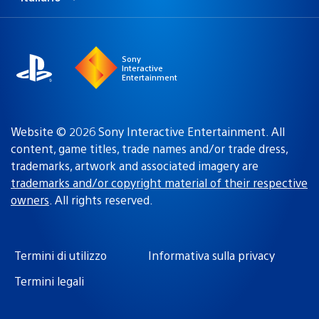
Seleziona
Regione
una
attuale:
Regione
Sony
Interactive
Entertainment
Website © 2026 Sony Interactive Entertainment. All
content, game titles, trade names and/or trade dress,
trademarks, artwork and associated imagery are
trademarks and/or copyright material of their respective
owners
. All rights reserved.
Termini di utilizzo
Informativa sulla privacy
Termini legali