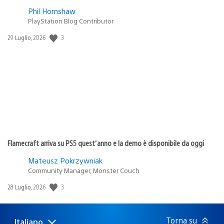
Phil Hornshaw
PlayStation Blog Contributor
3
Data
29 Luglio, 2026
di
pubblicazione:
Flamecraft arriva su PS5 quest’anno e la demo è disponibile da oggi
Mateusz Pokrzywniak
Community Manager, Monster Couch
3
Data
28 Luglio, 2026
di
pubblicazione:
Torna su
Italiano