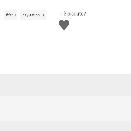
Ti è piaciuto?
fifa 18
PlayStation F.C
Mi
piace