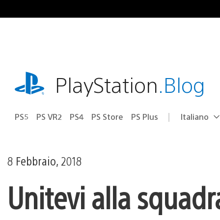
Salta
al
contenuto
playstation.com
PlayStation
.Blog
PS5
PS VR2
PS4
PS Store
PS Plus
Italiano
Seleziona
Regione
una
attuale:
Regione
8 Febbraio, 2018
Unitevi alla squad