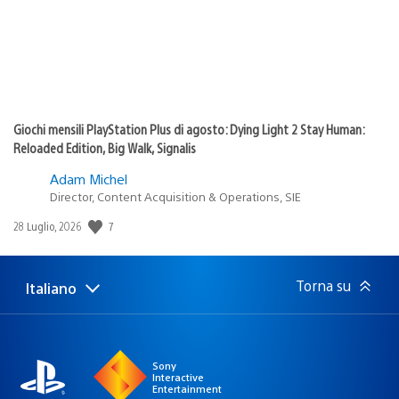
Giochi mensili PlayStation Plus di agosto: Dying Light 2 Stay Human:
Reloaded Edition, Big Walk, Signalis
Adam Michel
Director, Content Acquisition & Operations, SIE
7
Data
28 Luglio, 2026
di
pubblicazione:
Torna su
Italiano
Seleziona
Regione
una
attuale:
Regione
Sony
Interactive
Entertainment