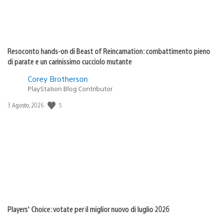
Resoconto hands-on di Beast of Reincarnation: combattimento pieno
di parate e un carinissimo cucciolo mutante
Corey Brotherson
PlayStation Blog Contributor
5
Data
3 Agosto, 2026
di
pubblicazione:
Players’ Choice: votate per il miglior nuovo di luglio 2026