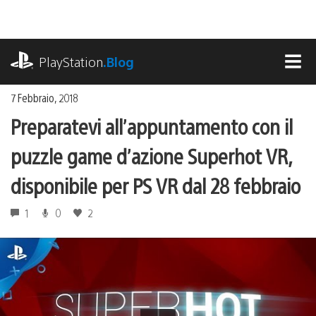
Salta
al
contenuto
playstation.com
PlayStation
.Blog
MEN
7 Febbraio, 2018
Preparatevi all’appuntamento con il
puzzle game d’azione Superhot VR,
disponibile per PS VR dal 28 febbraio
1
0
2