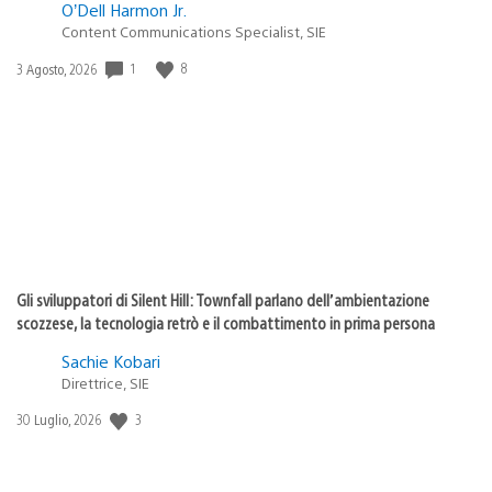
O’Dell Harmon Jr.
Content Communications Specialist, SIE
1
8
Data
3 Agosto, 2026
di
pubblicazione:
Gli sviluppatori di Silent Hill: Townfall parlano dell’ambientazione
scozzese, la tecnologia retrò e il combattimento in prima persona
Sachie Kobari
Direttrice, SIE
3
Data
30 Luglio, 2026
di
pubblicazione: