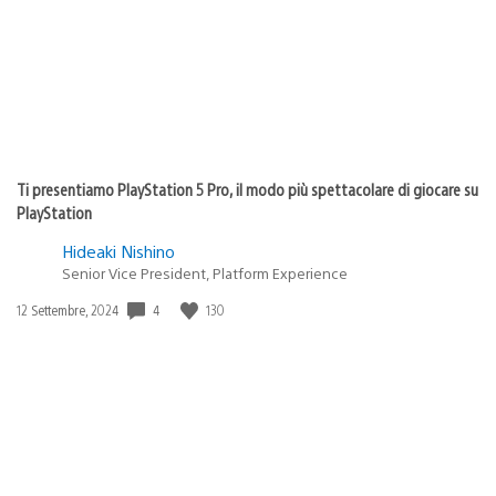
Ti presentiamo PlayStation 5 Pro, il modo più spettacolare di giocare su
PlayStation
Hideaki Nishino
Senior Vice President, Platform Experience
4
130
Data
12 Settembre, 2024
di
pubblicazione: