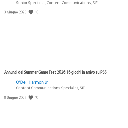
Senior Specialist, Content Communications, SIE
16
Data
3 Giugno, 2026
di
pubblicazione:
Annunci del Summer Game Fest 2026: 16 giochi in arrivo su PS5
O’Dell Harmon Jr.
Content Communications Specialist, SIE
10
Data
8 Giugno, 2026
di
pubblicazione: