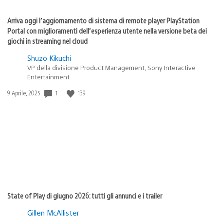
Arriva oggi l’aggiornamento di sistema di remote player PlayStation
Portal con miglioramenti dell’esperienza utente nella versione beta dei
giochi in streaming nel cloud
Shuzo Kikuchi
VP della divisione Product Management, Sony Interactive
Entertainment
1
139
Data
9 Aprile, 2025
di
pubblicazione:
State of Play di giugno 2026: tutti gli annunci e i trailer
Gillen McAllister