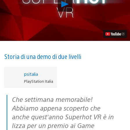
Riproduci
video
Preparatevi
all’appuntamento
con
il
puzzle
game
d’azione
Superhot
VR,
Storia di una demo di due livelli
disponibile
per
PS
psitalia
VR
dal
PlayStation Italia
28
febbraio
Che settimana memorabile!
Abbiamo appena scoperto che
anche
quest’anno Superhot VR è in
lizza per un premio ai Game