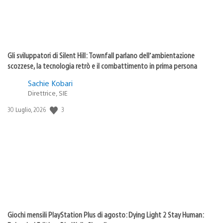
Gli sviluppatori di Silent Hill: Townfall parlano dell’ambientazione
scozzese, la tecnologia retrò e il combattimento in prima persona
Sachie Kobari
Direttrice, SIE
3
Data
30 Luglio, 2026
di
pubblicazione:
Giochi mensili PlayStation Plus di agosto: Dying Light 2 Stay Human: