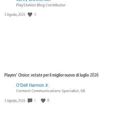
PlayStation Blog Contributor
5
Data
3 Agosto, 2026
di
pubblicazione:
Players’ Choice: votate per il miglior nuovo di luglio 2026
O’Dell Harmon Jr.
Content Communications Specialist, SIE
1
8
Data
3 Agosto, 2026
di
pubblicazione: