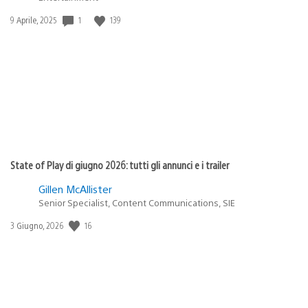
1
139
Data
9 Aprile, 2025
di
pubblicazione:
State of Play di giugno 2026: tutti gli annunci e i trailer
Gillen McAllister
Senior Specialist, Content Communications, SIE
16
Data
3 Giugno, 2026
di
pubblicazione: