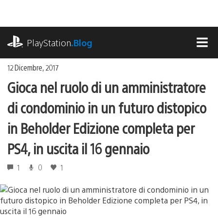
Salta
al
contenuto
playstation.com
PlayStation
.Blog
MEN
12 Dicembre, 2017
Gioca nel ruolo di un amministratore
di condominio in un futuro distopico
in Beholder Edizione completa per
PS4, in uscita il 16 gennaio
1
0
1