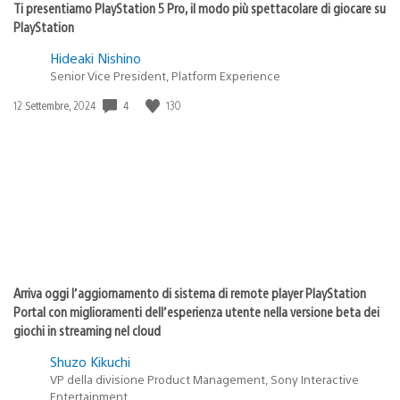
Ti presentiamo PlayStation 5 Pro, il modo più spettacolare di giocare su
PlayStation
Hideaki Nishino
Senior Vice President, Platform Experience
4
130
Data
12 Settembre, 2024
di
pubblicazione:
Arriva oggi l’aggiornamento di sistema di remote player PlayStation
Portal con miglioramenti dell’esperienza utente nella versione beta dei
giochi in streaming nel cloud
Shuzo Kikuchi
VP della divisione Product Management, Sony Interactive
Entertainment