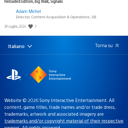
Reloaded Edition, Big Walk, Signalis
Adam Michel
Director, Content Acquisition & Operations, SIE
7
Data
28 Luglio, 2026
di
pubblicazione:
Torna su
Italiano
Seleziona
Regione
una
attuale:
Regione
Sony
Interactive
Entertainment
Website © 2026 Sony Interactive Entertainment. All
content, game titles, trade names and/or trade dress,
trademarks, artwork and associated imagery are
trademarks and/or copyright material of their respective
owners
. All rights reserved.