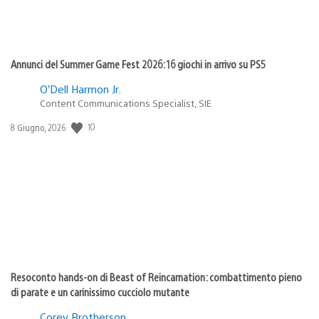
Annunci del Summer Game Fest 2026: 16 giochi in arrivo su PS5
O’Dell Harmon Jr.
Content Communications Specialist, SIE
10
Data
8 Giugno, 2026
di
pubblicazione:
Resoconto hands-on di Beast of Reincarnation: combattimento pieno
di parate e un carinissimo cucciolo mutante
Corey Brotherson