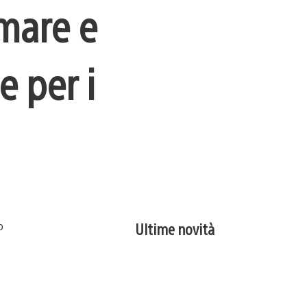
tmare e
e per i
Ultime novità