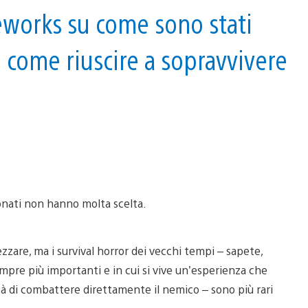
Classic
eworks su come sono stati
di
The
Evil
à e come riuscire a sopravvivere
Within
2
sono
perfette
per
i
veterani
dell’horror
sionati non hanno molta scelta.
zare, ma i survival horror dei vecchi tempi – sapete,
empre più importanti e in cui si vive un’esperienza che
ità di combattere direttamente il nemico – sono più rari