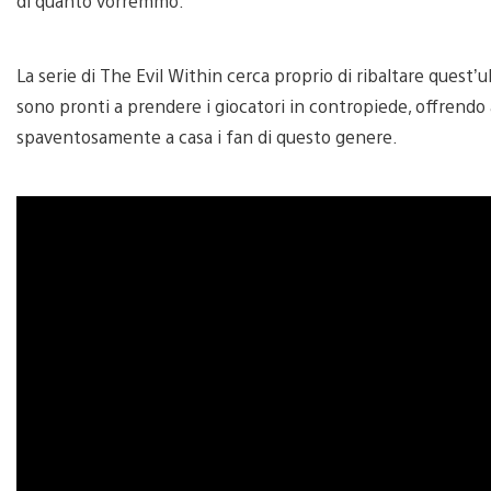
di quanto vorremmo.
La serie di The Evil Within cerca proprio di ribaltare quest
sono pronti a prendere i giocatori in contropiede, offrendo a
spaventosamente a casa i fan di questo genere.