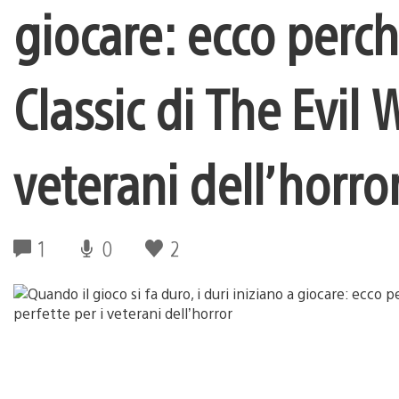
giocare: ecco perc
Classic di The Evil 
veterani dell’horro
1
0
2