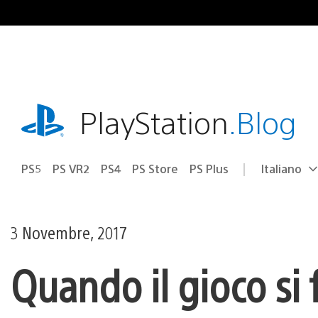
Salta
al
contenuto
playstation.com
PlayStation
.Blog
PS5
PS VR2
PS4
PS Store
PS Plus
Italiano
Seleziona
Regione
una
attuale:
Regione
3 Novembre, 2017
Quando il gioco si f