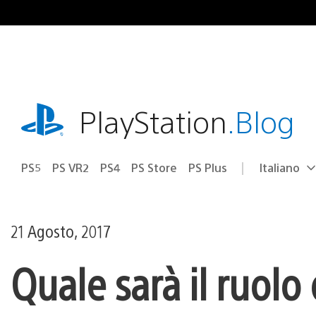
Salta
al
contenuto
playstation.com
PlayStation
.Blog
PS5
PS VR2
PS4
PS Store
PS Plus
Italiano
Seleziona
Regione
una
attuale:
Regione
21 Agosto, 2017
Quale sarà il ruolo