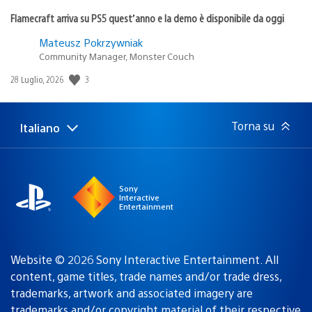
Flamecraft arriva su PS5 quest’anno e la demo è disponibile da oggi
Mateusz Pokrzywniak
Community Manager, Monster Couch
3
Data
28 Luglio, 2026
di
pubblicazione:
Torna su
Italiano
Seleziona
Regione
una
attuale:
Regione
Sony
Interactive
Entertainment
Website © 2026 Sony Interactive Entertainment. All
content, game titles, trade names and/or trade dress,
trademarks, artwork and associated imagery are
trademarks and/or copyright material of their respective