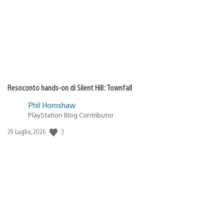
pubblicazione:
Resoconto hands-on di Silent Hill: Townfall
Phil Hornshaw
PlayStation Blog Contributor
3
Data
29 Luglio, 2026
di
pubblicazione: