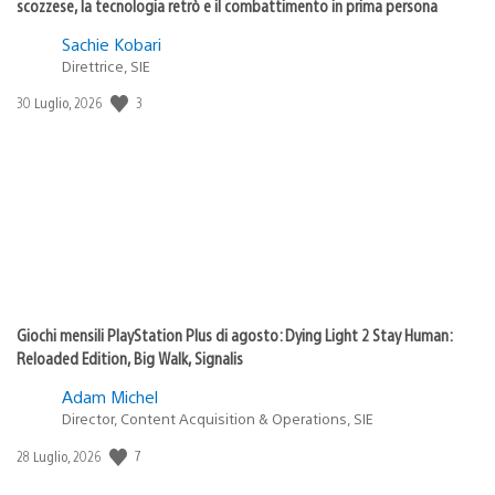
scozzese, la tecnologia retrò e il combattimento in prima persona
Sachie Kobari
Direttrice, SIE
3
Data
30 Luglio, 2026
di
pubblicazione:
Giochi mensili PlayStation Plus di agosto: Dying Light 2 Stay Human:
Reloaded Edition, Big Walk, Signalis
Adam Michel
Director, Content Acquisition & Operations, SIE
7
Data
28 Luglio, 2026
di