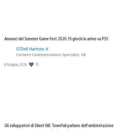
Annunci del Summer Game Fest 2026: 16 giochi in arrivo su PS5
O’Dell Harmon Jr.
Content Communications Specialist, SIE
10
Data
8 Giugno, 2026
di
pubblicazione:
Gli sviluppatori di Silent Hill: Townfall parlano dell’ambientazione