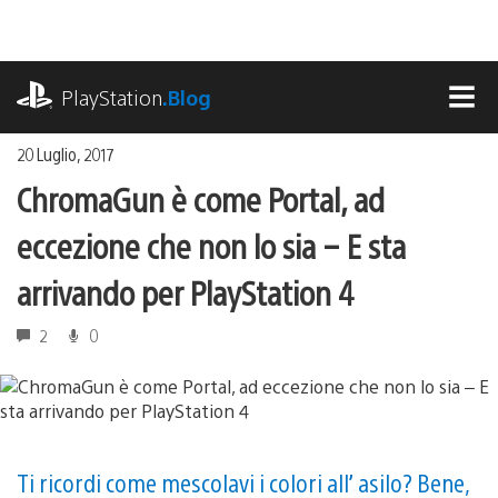
Salta
al
contenuto
playstation.com
PlayStation
.Blog
MEN
20 Luglio, 2017
ChromaGun è come Portal, ad
eccezione che non lo sia – E sta
arrivando per PlayStation 4
2
0
Ti ricordi come mescolavi i colori all’ asilo? Bene,