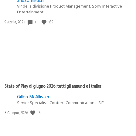
VP della divisione Product Management, Sony Interactive
Entertainment
1
139
Data
9 Aprile, 2025
di
pubblicazione:
State of Play di giugno 2026: tutti gli annunci e i trailer
Gillen McAllister
Senior Specialist, Content Communications, SIE
16
Data
3 Giugno, 2026
di
pubblicazione: