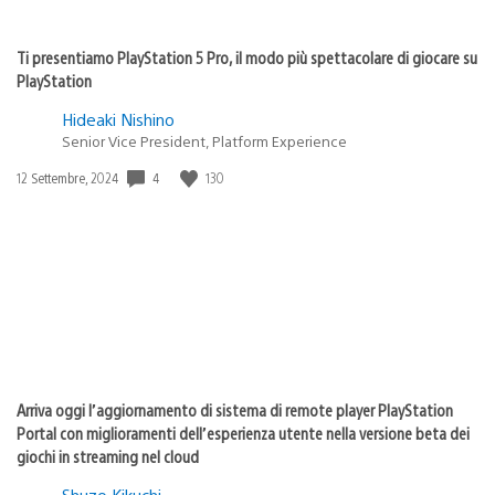
Ti presentiamo PlayStation 5 Pro, il modo più spettacolare di giocare su
PlayStation
Hideaki Nishino
Senior Vice President, Platform Experience
4
130
Data
12 Settembre, 2024
di
pubblicazione:
Arriva oggi l’aggiornamento di sistema di remote player PlayStation
Portal con miglioramenti dell’esperienza utente nella versione beta dei
giochi in streaming nel cloud
Shuzo Kikuchi