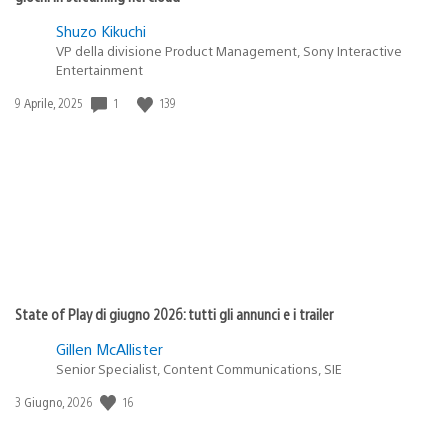
Shuzo Kikuchi
VP della divisione Product Management, Sony Interactive
Entertainment
1
139
Data
9 Aprile, 2025
di
pubblicazione:
State of Play di giugno 2026: tutti gli annunci e i trailer
Gillen McAllister
Senior Specialist, Content Communications, SIE
16
Data
3 Giugno, 2026
di
pubblicazione: