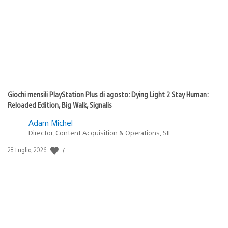
pubblicazione:
Giochi mensili PlayStation Plus di agosto: Dying Light 2 Stay Human:
Reloaded Edition, Big Walk, Signalis
Adam Michel
Director, Content Acquisition & Operations, SIE
7
Data
28 Luglio, 2026
di
pubblicazione: