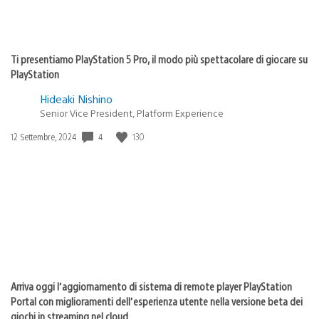
Ti presentiamo PlayStation 5 Pro, il modo più spettacolare di giocare su
PlayStation
Hideaki Nishino
Senior Vice President, Platform Experience
4
130
Data
12 Settembre, 2024
di
pubblicazione:
Arriva oggi l’aggiornamento di sistema di remote player PlayStation
Portal con miglioramenti dell’esperienza utente nella versione beta dei
giochi in streaming nel cloud