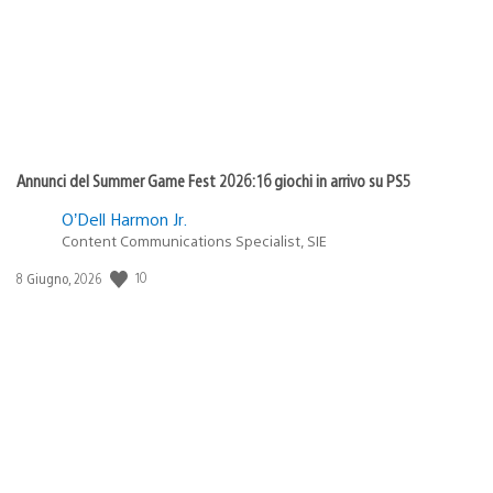
Annunci del Summer Game Fest 2026: 16 giochi in arrivo su PS5
O’Dell Harmon Jr.
Content Communications Specialist, SIE
10
Data
8 Giugno, 2026
di
pubblicazione: