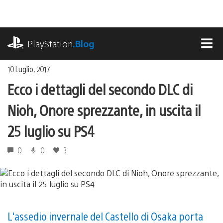
Salta
al
contenuto
playstation.com
PlayStation
.Blog
MEN
10 Luglio, 2017
Ecco i dettagli del secondo DLC di
Nioh, Onore sprezzante, in uscita il
25 luglio su PS4
0
0
3
L'assedio invernale del Castello di Osaka porta