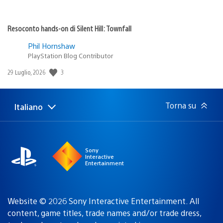
Resoconto hands-on di Silent Hill: Townfall
Phil Hornshaw
PlayStation Blog Contributor
3
Data
29 Luglio, 2026
di
pubblicazione:
Torna su
Italiano
Seleziona
Regione
una
attuale:
Regione
Sony
Interactive
Entertainment
Website © 2026 Sony Interactive Entertainment. All
content, game titles, trade names and/or trade dress,