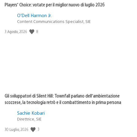
Players’ Choice: votate per il miglior nuovo di luglio 2026
O’Dell Harmon Jr.
Content Communications Specialist, SIE
8
Data
3 Agosto, 2026
di
pubblicazione:
Gli sviluppatori di Silent Hill: Townfall parlano dell’ambientazione
scozzese, la tecnologia retrò e il combattimento in prima persona
Sachie Kobari
Direttrice, SIE
3
Data
30 Luglio, 2026
di