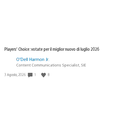
Players’ Choice: votate per il miglior nuovo di luglio 2026
O’Dell Harmon Jr.
Content Communications Specialist, SIE
1
8
Data
3 Agosto, 2026
di
pubblicazione: