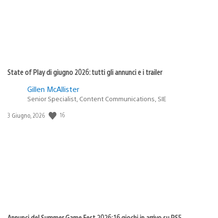
State of Play di giugno 2026: tutti gli annunci e i trailer
Gillen McAllister
Senior Specialist, Content Communications, SIE
16
Data
3 Giugno, 2026
di
pubblicazione:
Annunci del Summer Game Fest 2026: 16 giochi in arrivo su PS5