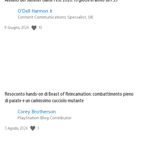
O’Dell Harmon Jr.
Content Communications Specialist, SIE
10
Data
8 Giugno, 2026
di
pubblicazione:
Resoconto hands-on di Beast of Reincarnation: combattimento pieno
di parate e un carinissimo cucciolo mutante
Corey Brotherson
PlayStation Blog Contributor
5
Data
3 Agosto, 2026
di
pubblicazione: