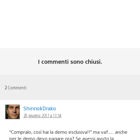
I commenti sono chiusi.
2
Commenti
ShinnokDrako
28 giugno 2017 a 13:54
“Compralo, così hai la demo esclusiva!!” ma vaf…. anche
per le demo devo pagare ora? Se avessi avuto la