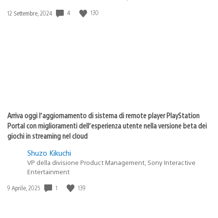
4
130
Data
12 Settembre, 2024
di
pubblicazione:
Arriva oggi l’aggiornamento di sistema di remote player PlayStation
Portal con miglioramenti dell’esperienza utente nella versione beta dei
giochi in streaming nel cloud
Shuzo Kikuchi
VP della divisione Product Management, Sony Interactive
Entertainment
1
139
Data
9 Aprile, 2025
di
pubblicazione: