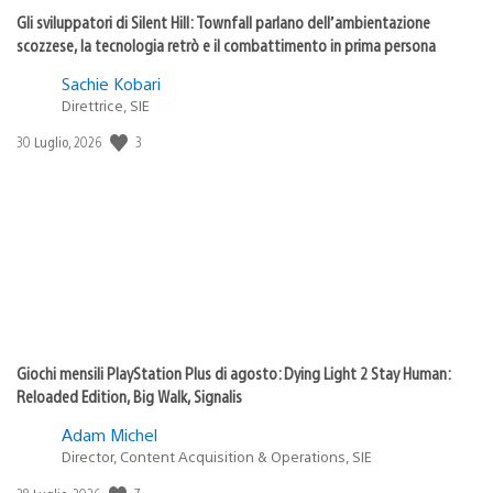
Gli sviluppatori di Silent Hill: Townfall parlano dell’ambientazione
scozzese, la tecnologia retrò e il combattimento in prima persona
Sachie Kobari
Direttrice, SIE
3
Data
30 Luglio, 2026
di
pubblicazione:
Giochi mensili PlayStation Plus di agosto: Dying Light 2 Stay Human:
Reloaded Edition, Big Walk, Signalis
Adam Michel
Director, Content Acquisition & Operations, SIE
7