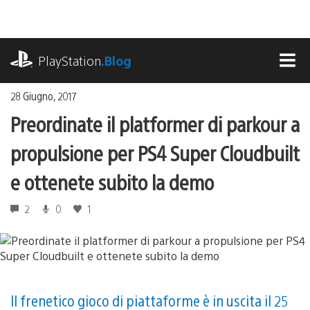
Salta
al
contenuto
playstation.com
PlayStation
.Blog
MEN
28 Giugno, 2017
Preordinate il platformer di parkour a
propulsione per PS4 Super Cloudbuilt
e ottenete subito la demo
2
0
1
Il frenetico gioco di piattaforme è in uscita il 25