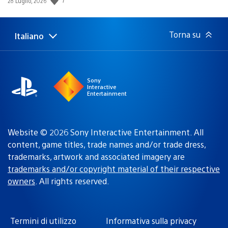
Data
28 Luglio, 2026
di
pubblicazione:
Torna su
Italiano
Seleziona
Regione
una
attuale:
Regione
Sony
Interactive
Entertainment
Website © 2026 Sony Interactive Entertainment. All
content, game titles, trade names and/or trade dress,
trademarks, artwork and associated imagery are
trademarks and/or copyright material of their respective
owners
. All rights reserved.
Termini di utilizzo
Informativa sulla privacy